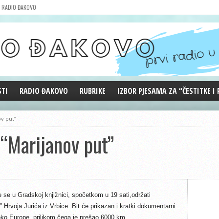
RADIO ĐAKOVO
STI
RADIO ĐAKOVO
RUBRIKE
IZBOR PJESAMA ZA “ČESTITKE I
MARKETING
REPRIZE EMISIJA
v put”
DOBRE VIBRACIJE
“Marijanov put”
ĐAKOVO GRADE
WEB ANKETA
KOLUMNE
 se u Gradskoj knjižnici, spočetkom u 19 sati,održati
Hrvoja Jurića iz Vrbice. Bit će prikazan i kratki dokumentarni
ko Europe, prilikom čega je prešao 6000 km.