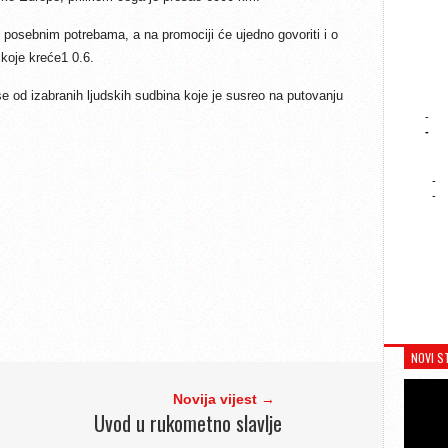
 posebnim potrebama, a na promociji će ujedno govoriti i o
 koje kreće1 0.6.
i se od izabranih ljudskih sudbina koje je susreo na putovanju
-
-
-
-
NOVI S
Novija vijest →
Uvod u rukometno slavlje