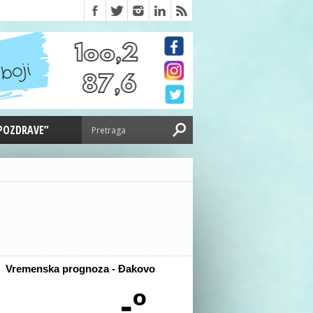
 POZDRAVE”
Vremenska prognoza - Đakovo
-º