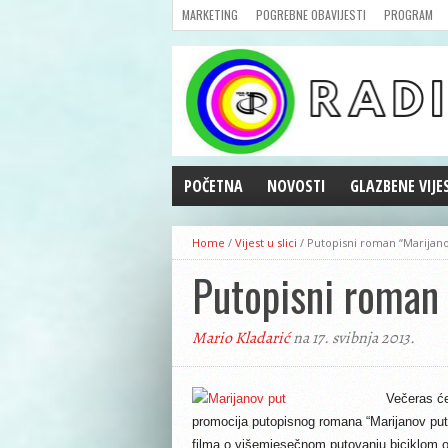
MARKETING
POGREBNE OBAVIJESTI
PROGRAM
POČETNA
NOVOSTI
GLAZBENE VIJE
AKTUALNOSTI
Home
/
Vijest u slici
/
Putopisni roman “Marijano
CRNA KRONIKA
Putopisni roman 
POLITIKA
ZANIMLJIVOSTI
Mario Kladarić
na 17. svibnja 2013.
GOSPODARSTVO
KULTURA
ŠPORT
Večeras će
promocija putopisnog romana “Marijanov put” 
REPRIZE EMISIJA
filma o višemjesečnom putovanju biciklom o