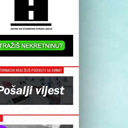
FORMACIJU KOJU ŽELIŠ PODIJELITI SA SVIMA?
E