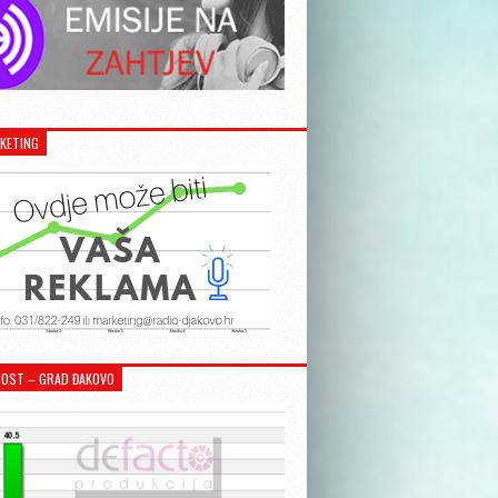
KETING
OST – GRAD ĐAKOVO