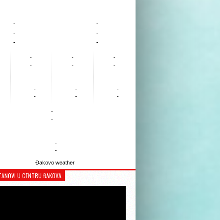
-
-
-
-
-
-
-
-
-
-
-
-
-
-
-
-
-
-
-
-
-
-
Đakovo weather
TANOVI U CENTRU ĐAKOVA
Reproduktor
videozapisa