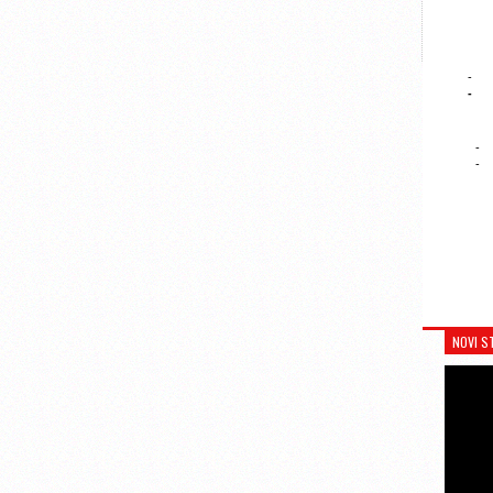
-
-
-
-
NOVI S