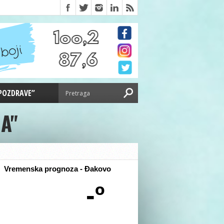
 POZDRAVE”
A"
Vremenska prognoza - Đakovo
-º