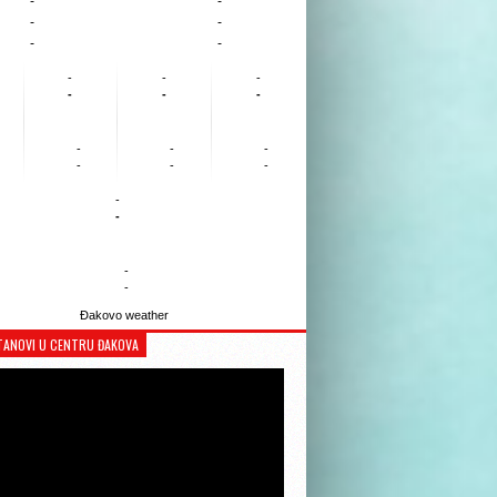
-
-
-
-
-
-
-
-
-
-
-
-
-
-
-
-
-
-
-
-
-
-
Đakovo weather
TANOVI U CENTRU ĐAKOVA
Reproduktor
videozapisa