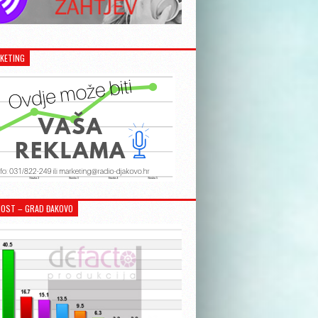
KETING
OST – GRAD ĐAKOVO