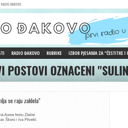
RADIO ĐAKOVO
STI
RADIO ĐAKOVO
RUBRIKE
IZBOR PJESAMA ZA “ČESTITKE I
VI POSTOVI OZNACENI "SULIN
MARKETING
REPRIZE EMISIJA
DOBRE VIBRACIJE
ĐAKOVO GRADE
WEB ANKETA
KOLUMNE
ja se raju zaklela”
na Aurea festu Zlatne
av Škoro i Iva Plivelić.