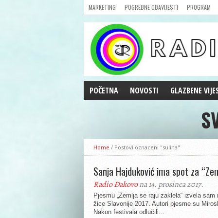
MARKETING
POGREBNE OBAVIJESTI
PROGRAM
POČETNA
NOVOSTI
GLAZBENE VIJE
S
AKTUALNOSTI
CRNA KRONIKA
POLITIKA
Home
/
Postovi oznaceni "sulina"
ZANIMLJIVOSTI
GOSPODARSTVO
Sanja Hajduković ima spot za “Zeml
KULTURA
Radio Đakovo
na 14. prosinca 2017.
ŠPORT
Pjesmu „Zemlja se raju zaklela“ izvela sam 
žice Slavonije 2017. Autori pjesme su Mirosl
REPRIZE EMISIJA
Nakon festivala odlučili...