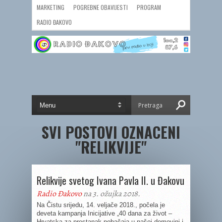
MARKETING
POGREBNE OBAVIJESTI
PROGRAM
RADIO ĐAKOVO
SVI POSTOVI OZNACENI
"RELIKVIJE"
Relikvije svetog Ivana Pavla II. u Đakovu
Radio Đakovo
na 3. ožujka 2018.
Na Čistu srijedu, 14. veljače 2018., počela je
deveta kampanja Inicijative „40 dana za život –
Hrvatska za prestanak pobačaja u našoj domovini i