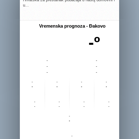
u...
Vremenska prognoza - Đakovo
-º
-
-
-
-
-
-
-
-
-
-
-
-
-
-
-
-
-
-
-
-
-
-
-
-
-