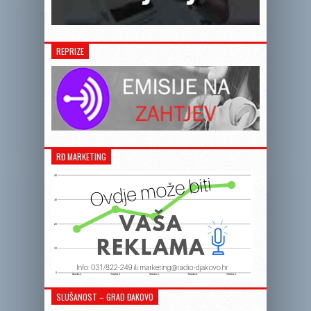
REPRIZE
RĐ MARKETING
SLUŠANOST – GRAD ĐAKOVO