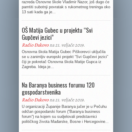
razreda Osnovne škole Vladimir Nazor, još dugo će
pamtiti subotnji povratak s rukometnog treninga oko
13 sati kada ga je...
OŠ Matija Gubec u projektu “Svi
Gupčevi jezici”
Radio Đakovo
na 21. veljače 2019.
Osnovna škola Matija Gubec Piškorevci uključila
se u zanimljiv europski projekt “Svi Gupčevi jezici”
čiji je pokretač Osnovna škola Matije Gupca iz
Zagreba. Ideja je...
Na Baranya business forumu 120
gospodarstvenika
Radio Đakovo
na 21. veljače 2019.
U organizaciji Županije Baranya jučer je u Pečuhu
održan gospodarski forum (“Baranya business
forum“) na kojem su sudjelovali predstavnici
političkog života Mađarske, Bosne i Hercegovine...