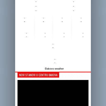
-
-
-
-
-
-
-
-
-
-
-
-
-
-
-
-
-
-
-
-
-
-
-
-
-
-
Đakovo weather
NOVI STANOVI U CENTRU ĐAKOVA
Reprodukto
videozapis