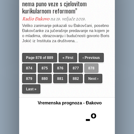
nema puno veze s cjelovitom
kurikularnom reformom”
Radio Đakovo
na 19. veljače 2019.
Veliko zanimanje pokazali su Đakovčani, posebno
Đakovčanke za jučerašnje predavanje na kojem je
o mladima, obrazovanju i budućnosti govorio Boris
Jokić iz Instituta za društvena...
Page 878 of 889
« First
‹ Previous
874
875
876
877
878
879
880
881
882
Next ›
Last »
Vremenska prognoza - Đakovo
-º