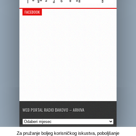
FACEBOOK
WEB PORTAL RADIO ĐAKOVO – ARHIVA
Web
portal
Radio
Za pružanje boljeg korisničkog iskustva, poboljšanje