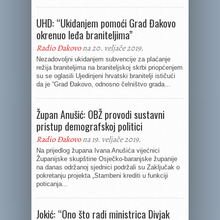
UHD: “Ukidanjem pomoći Grad Đakovo
okrenuo leđa braniteljima”
Radio Đakovo
na 20. veljače 2019.
Nezadovoljni ukidanjem subvencije za plaćanje
režija braniteljima na braniteljskoj skrbi priopćenjem
su se oglasili Ujedinjeni hrvatski branitelji ističući
da je “Grad Đakovo, odnosno čelništvo grada...
Župan Anušić: OBŽ provodi sustavni
pristup demografskoj politici
Radio Đakovo
na 19. veljače 2019.
Na prijedlog župana Ivana Anušića vijećnici
Županijske skupštine Osječko-baranjske županije
na danas održanoj sjednici podržali su Zaključak o
pokretanju projekta „Stambeni krediti u funkciji
poticanja...
Jokić: “Ono što radi ministrica Divjak