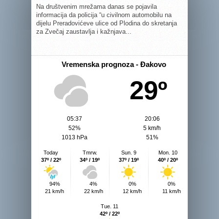
Na društvenim mrežama danas se pojavila
informacija da policija “u civilnom automobilu na
dijelu Preradovićeve ulice od Plodina do skretanja
za Zvečaj zaustavlja i kažnjava...
Vremenska prognoza - Đakovo
29º
05:37
20:06
52%
5 km/h
1013 hPa
51%
Today
Tmrw.
Sun. 9
Mon. 10
37º / 22º
34º / 19º
37º / 19º
40º / 20º
94%
4%
0%
0%
21 km/h
22 km/h
12 km/h
11 km/h
Tue. 11
42º / 22º