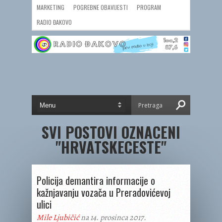
MARKETING
POGREBNE OBAVIJESTI
PROGRAM
RADIO ĐAKOVO
SVI POSTOVI OZNACENI
"HRVATSKECESTE"
Policija demantira informacije o
kažnjavanju vozača u Preradovićevoj
ulici
Mile Ljubičić
na 14. prosinca 2017.