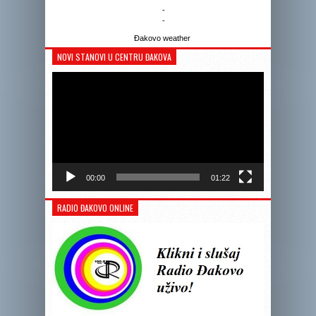
-
-
Đakovo weather
NOVI STANOVI U CENTRU ĐAKOVA
Reprodukto
videozapis
00:00
01:22
RADIO ĐAKOVO ONLINE