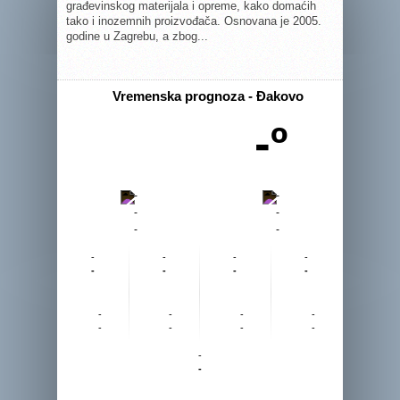
građevinskog materijala i opreme, kako domaćih
tako i inozemnih proizvođača. Osnovana je 2005.
godine u Zagrebu, a zbog...
Vremenska prognoza - Đakovo
-º
-
-
-
-
-
-
-
-
-
-
-
-
-
-
-
-
-
-
-
-
-
-
-
-