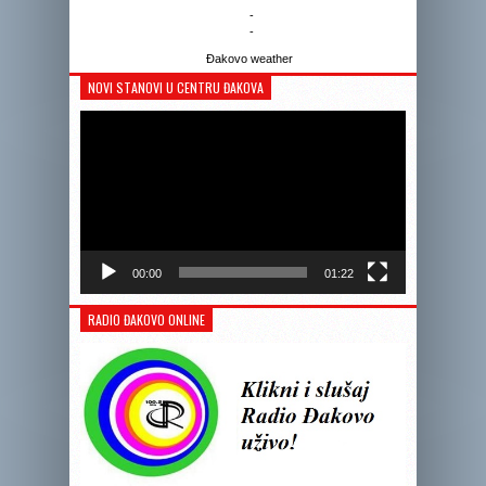
-
-
Đakovo weather
NOVI STANOVI U CENTRU ĐAKOVA
Reprodukto
videozapis
00:00
01:22
RADIO ĐAKOVO ONLINE