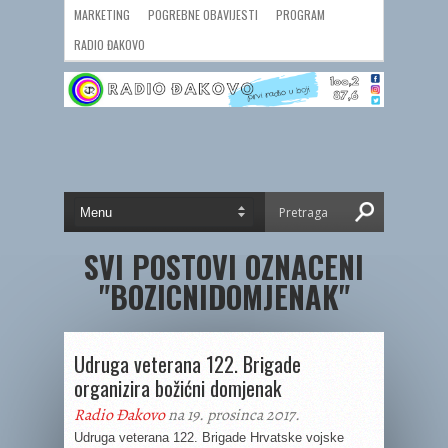
MARKETING
POGREBNE OBAVIJESTI
PROGRAM
RADIO ĐAKOVO
SVI POSTOVI OZNACENI
"BOZICNIDOMJENAK"
Udruga veterana 122. Brigade
organizira božićni domjenak
Radio Đakovo
na 19. prosinca 2017.
Udruga veterana 122. Brigade Hrvatske vojske