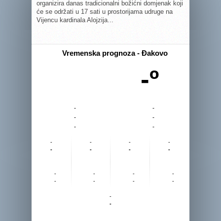
organizira danas tradicionalni božićni domjenak koji
će se održati u 17 sati u prostorijama udruge na
Vijencu kardinala Alojzija...
Vremenska prognoza - Đakovo
-º
-
-
-
-
-
-
-
-
-
-
-
-
-
-
-
-
-
-
-
-
-
-
-
-