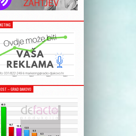
KETING
OST – GRAD ĐAKOVO