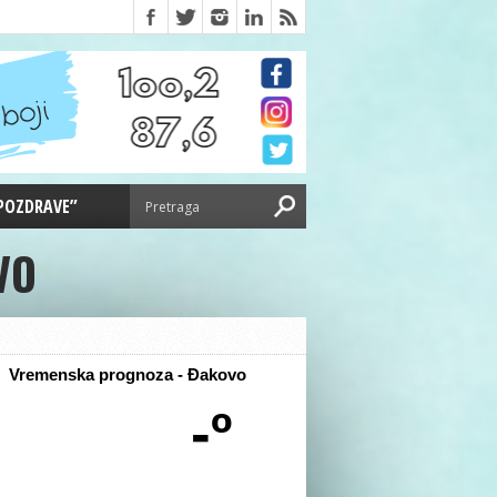
 POZDRAVE”
VO
Vremenska prognoza - Đakovo
-º