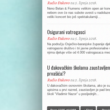
Radio Đakovo
na 5. lipnja 2018.
Neno Belan & Fiumens velikim open air ko
nebom ove će nas subote uvesti u nadolazeće
veliki koncert bio još spektakularniji...
Osigurani vatrogasci
Radio Đakovo
na 5. lipnja 2018.
Na području Osječko-baranjske županije djel
vatrogasno društvo i tri javne profesionalne
njima djeluje više od 4.000 vatrogasaca međ
U đakovačkim školama zaustavljen
prvašića!?
Radio Đakovo
na 5. lipnja 2018.
U đakovačkim osnovnim školama, ako je sud
upisima u prvi razred, zaustavljen je pad b
školi “Vladimir Nazor” u posljednjih...