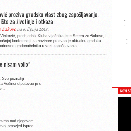
ović proziva gradsku vlast zbog zapošljavanja,
išta za životinje i otkaza
-
-
o Đakovo
na 6. lipnja 2018.
Vinković, predsjednik Kluba vijećnika liste Srcem za Đakovo, i
-
ašnjoj konferenciji za novinare prozvao je aktualnu gradsku
-
 odnosno gradonačelnika u vezi zapošljavanja...
e nisam volio”
 Sve poznatiji
a Vođinci otputovao je u
...
NOVI S
a ovrha nad njegovom
svoj prosvjed ispred