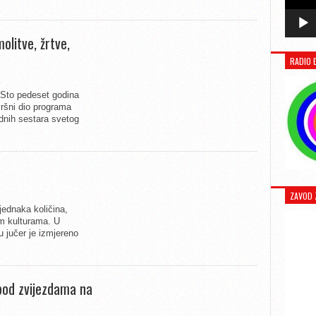
olitve, žrtve,
RADIO 
“Sto pedeset godina
ršni dio programa
rdnih sestara svetog
ZAVOD 
jednaka količina,
im kulturama. U
jučer je izmjereno
pod zvijezdama na