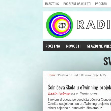
MARKETING
POGREBNE OBAVIJESTI
PROGRAM
POČETNA
NOVOSTI
GLAZBENE VIJE
S
AKTUALNOSTI
CRNA KRONIKA
POLITIKA
Home
/
Postovi od Radio Đakovo
(Page 1235)
ZANIMLJIVOSTI
GOSPODARSTVO
Ćolnićeva škola u eTwinning proje
KULTURA
Radio Đakovo
na 7. lipnja 2018.
ŠPORT
Tijekom drugoga polugodišta učenici Osnov
Ćolnića sudjelovali su u eTwinning projektu
REPRIZE EMISIJA
other) zajedno s osnovnim školama iz...