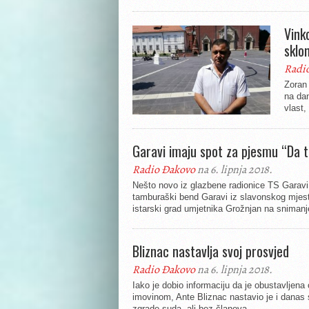
Vink
sklon
Radi
Zoran 
na dan
vlast,
Garavi imaju spot za pjesmu “Da t
Radio Đakovo
na 6. lipnja 2018.
Nešto novo iz glazbene radionice TS Garavi.
tamburaški bend Garavi iz slavonskog mjest
istarski grad umjetnika Grožnjan na snimanje
Bliznac nastavlja svoj prosvjed
Radio Đakovo
na 6. lipnja 2018.
Iako je dobio informaciju da je obustavljen
imovinom, Ante Bliznac nastavio je i danas 
zgrade suda, ali bez članova...