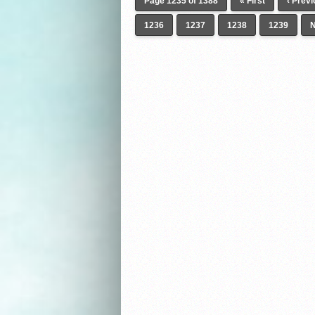
Page 1235 of 1388
« First
‹ Prev
1236
1237
1238
1239
N