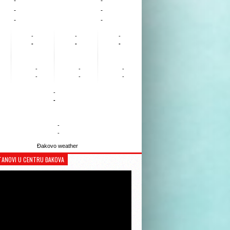
-
-
-
-
-
-
-
-
-
-
-
-
-
-
-
-
-
-
-
-
-
-
Đakovo weather
TANOVI U CENTRU ĐAKOVA
Reproduktor
videozapisa