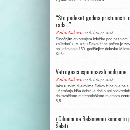
“Sto pedeset godina pristunosti, m
rada…”
Radio Đakovo
na 6. lipnja 2018.
Sinoćnjim otvorenjem izložbe pod nazivom 
zaJedno” u Muzeju Đakovštine počeo je zav
obilježavanja 150. godišnjice dolaska Milos
Križa...
Vatrogasci ispumpavali podrume
Radio Đakovo
na 6. lipnja 2018.
Iako u svim dijelovima Đakovštine nije pala 
jučerašnja kiša dobro je došlo poljoprivredn
đakovačkom meteorološkom mjernom centru 
5,5...
i Gibonni na Belanovom koncertu 
Šalati