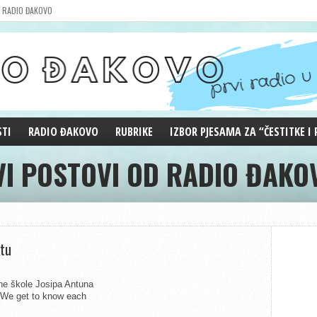
RADIO ĐAKOVO
STI
RADIO ĐAKOVO
RUBRIKE
IZBOR PJESAMA ZA “ČESTITKE I
VI POSTOVI OD RADIO ĐAKO
MARKETING
REPRIZE EMISIJA
DOBRE VIBRACIJE
ĐAKOVO GRADE
WEB ANKETA
KOLUMNE
ktu
ne škole Josipa Antuna
 (We get to know each