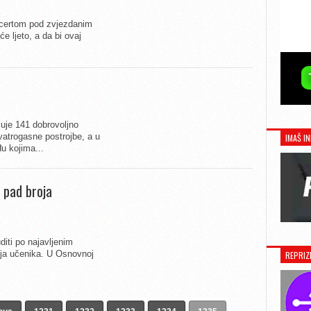
ncertom pod zvjezdanim
 ljeto, a da bi ovaj
uje 141 dobrovoljno
 vatrogasne postrojbe, a u
IMAŠ IN
u kojima...
 pad broja
iti po najavljenim
roja učenika. U Osnovnoj
REPRIZ