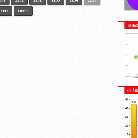
ious
1231
1232
1233
1234
1235
ext ›
Last »
RĐ MAR
SLUŠAN