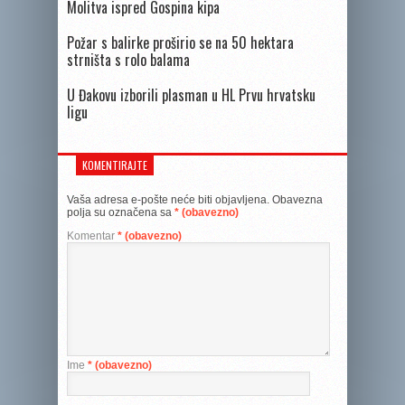
Molitva ispred Gospina kipa
Požar s balirke proširio se na 50 hektara
strništa s rolo balama
U Đakovu izborili plasman u HL Prvu hrvatsku
ligu
KOMENTIRAJTE
Vaša adresa e-pošte neće biti objavljena.
Obavezna
polja su označena sa
* (obavezno)
Komentar
* (obavezno)
Ime
* (obavezno)