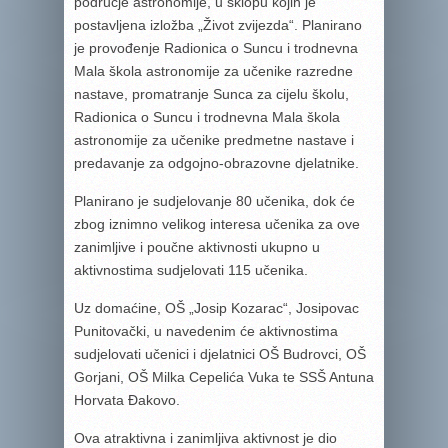
područje astronomije, u sklopu kojih je
postavljena izložba „Život zvijezda“. Planirano
je provođenje Radionica o Suncu i trodnevna
Mala škola astronomije za učenike razredne
nastave, promatranje Sunca za cijelu školu,
Radionica o Suncu i trodnevna Mala škola
astronomije za učenike predmetne nastave i
predavanje za odgojno-obrazovne djelatnike.
Planirano je sudjelovanje 80 učenika, dok će
zbog iznimno velikog interesa učenika za ove
zanimljive i poučne aktivnosti ukupno u
aktivnostima sudjelovati 115 učenika.
Uz domaćine, OŠ „Josip Kozarac“, Josipovac
Punitovački, u navedenim će aktivnostima
sudjelovati učenici i djelatnici OŠ Budrovci, OŠ
Gorjani, OŠ Milka Cepelića Vuka te SSŠ Antuna
Horvata Đakovo.
Ova atraktivna i zanimljiva aktivnost je dio