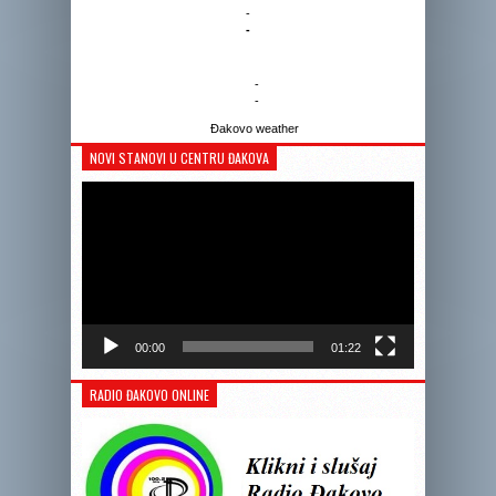
-
-
-
-
Đakovo weather
NOVI STANOVI U CENTRU ĐAKOVA
Reprodukto
videozapis
00:00
01:22
RADIO ĐAKOVO ONLINE