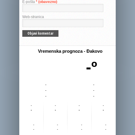
E-pošta
* (obavezno)
Web-stranica
Vremenska prognoza - Đakovo
-º
-
-
-
-
-
-
-
-
-
-
-
-
-
-
-
-
-
-
-
-
-
-