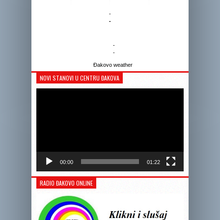
-
-
-
-
Đakovo weather
NOVI STANOVI U CENTRU ĐAKOVA
Reprodukto
videozapis
00:00
01:22
RADIO ĐAKOVO ONLINE