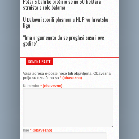
Požar s balirke proširio se na 50 hektara
strništa s rolo balama
U Đakovu izborili plasman u HL Prvu hrvatsku
ligu
“Ima argumenata da se proglasi suša i ove
godine”
KOMENTIRAJTE
Vaša adresa e-pošte neće biti objavljena.
Obavezna
polja su označena sa
* (obavezno)
Komentar
* (obavezno)
Ime
* (obavezno)