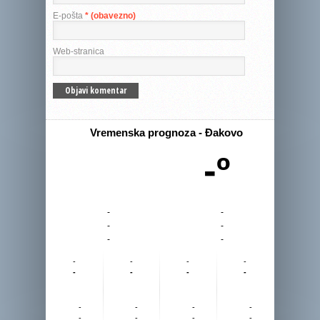
E-pošta
* (obavezno)
Web-stranica
Vremenska prognoza - Đakovo
-º
-
-
-
-
-
-
-
-
-
-
-
-
-
-
-
-
-
-
-
-
-
-