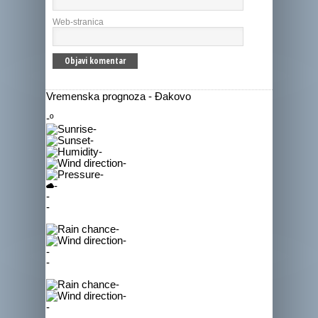
Web-stranica
Vremenska prognoza - Đakovo
-º
-
-
-
-
-
-
-
-
-
-
-
-
-
-
-
-