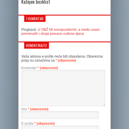
Kažnjen biciklist
1 KOMENTAR
Pingback:
U OBŽ 58 novopozitivnih, a među osam
preminulih i dvoje prerano rođene djece
KOMENTIRAJTE
Vaša adresa e-pošte neće biti objavljena.
Obavezna
polja su označena sa
* (obavezno)
Komentar
* (obavezno)
Ime
* (obavezno)
E-pošta
* (obavezno)