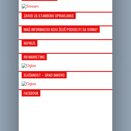
ZAVOD ZA STAMBENO UPRAVLJANJE
IMAŠ INFORMACIJU KOJU ŽELIŠ PODIJELITI SA SVIMA?
REPRIZE
RĐ MARKETING
SLUŠANOST – GRAD ĐAKOVO
FACEBOOK