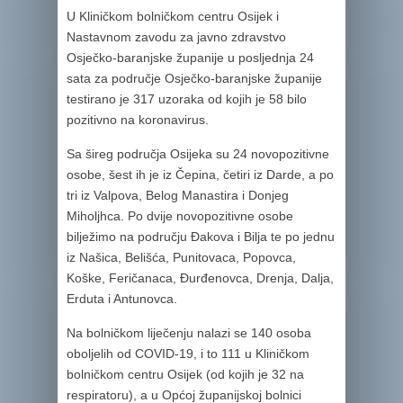
U Kliničkom bolničkom centru Osijek i
Nastavnom zavodu za javno zdravstvo
Osječko-baranjske županije u posljednja 24
sata za područje Osječko-baranjske županije
testirano je 317 uzoraka od kojih je 58 bilo
pozitivno na koronavirus.
Sa šireg područja Osijeka su 24 novopozitivne
osobe, šest ih je iz Čepina, četiri iz Darde, a po
tri iz Valpova, Belog Manastira i Donjeg
Miholjhca. Po dvije novopozitivne osobe
bilježimo na području Đakova i Bilja te po jednu
iz Našica, Belišća, Punitovaca, Popovca,
Koške, Feričanaca, Đurđenovca, Drenja, Dalja,
Erduta i Antunovca.
Na bolničkom liječenju nalazi se 140 osoba
oboljelih od COVID-19, i to 111 u Kliničkom
bolničkom centru Osijek (od kojih je 32 na
respiratoru), a u Općoj županijskoj bolnici