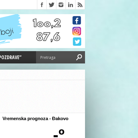
 POZDRAVE”
Vremenska prognoza - Đakovo
-º