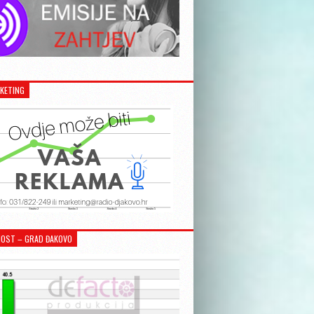
KETING
OST – GRAD ĐAKOVO