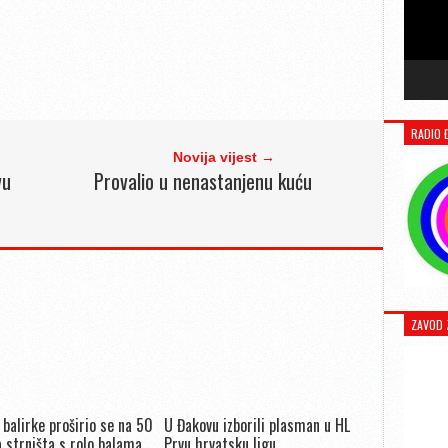
RADIO 
Novija vijest →
vu
Provalio u nenastanjenu kuću
ZAVOD 
 balirke proširio se na 50
U Đakovu izborili plasman u HL
 strništa s rolo balama
Prvu hrvatsku ligu