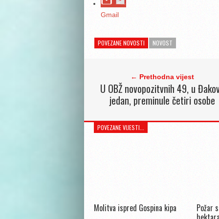
Gmail
POVEZANE NOVOSTI
NOVOST
← Prethodna vijest
U OBŽ novopozitvnih 49, u Đako
jedan, preminule četiri osobe
POVEZANE VIJESTI...
Molitva ispred Gospina kipa
Požar s
hektara