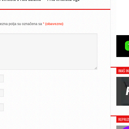
ezna polja su označena sa
* (obavezno)
IMAŠ IN
REPRIZ