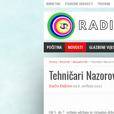
MARKETING
POGREBNE OBAVIJESTI
PROGRAM
POČETNA
NOVOSTI
GLAZBENE VIJE
AKTUALNOSTI
Home
/
Novosti
/
Aktualnosti
/
Tehničari Nazorov
CRNA KRONIKA
Tehničari Nazoro
POLITIKA
ZANIMLJIVOSTI
Radio Đakovo
na 9. svibnja 2021.
GOSPODARSTVO
KULTURA
ŠPORT
REPRIZE EMISIJA
Od 5. do 7. svibnja održano je virtualno drža