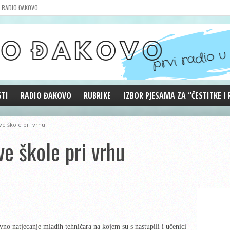
RADIO ĐAKOVO
STI
RADIO ĐAKOVO
RUBRIKE
IZBOR PJESAMA ZA “ČESTITKE I
MARKETING
REPRIZE EMISIJA
e škole pri vrhu
DOBRE VIBRACIJE
ve škole pri vrhu
ĐAKOVO GRADE
WEB ANKETA
KOLUMNE
vno natjecanje mladih tehničara na kojem su s nastupili i učenici