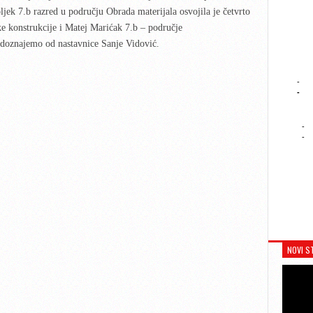
ek 7.b razred u području Obrada materijala osvojila je četvrto
e konstrukcije i Matej Marićak 7.b – područje
 doznajemo od nastavnice Sanje Vidović.
-
-
-
-
NOVI S