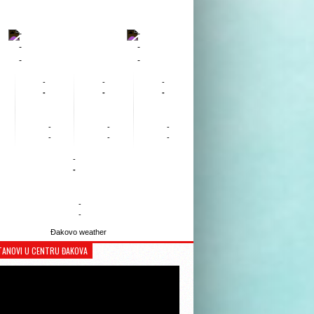
-
-
-
-
-
-
-
-
-
-
-
-
-
-
-
-
-
-
-
-
-
-
Đakovo weather
TANOVI U CENTRU ĐAKOVA
Reproduktor
videozapisa