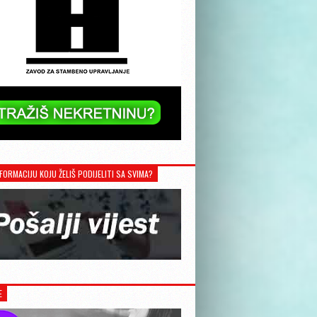
FORMACIJU KOJU ŽELIŠ PODIJELITI SA SVIMA?
E