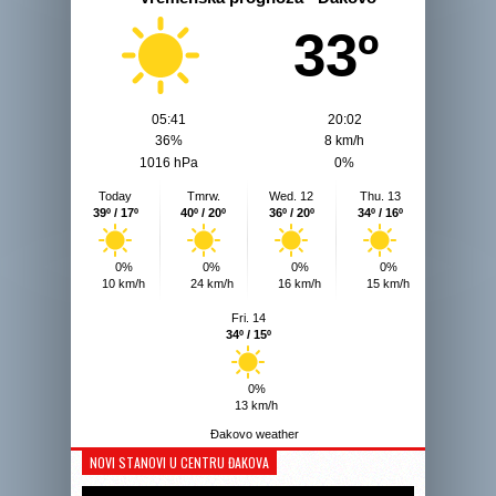
33º
05:41
20:02
36%
8 km/h
1016 hPa
0%
Today
Tmrw.
Wed. 12
Thu. 13
39º / 17º
40º / 20º
36º / 20º
34º / 16º
0%
0%
0%
0%
10 km/h
24 km/h
16 km/h
15 km/h
Fri. 14
34º / 15º
0%
13 km/h
Đakovo weather
NOVI STANOVI U CENTRU ĐAKOVA
Reprodukto
videozapis