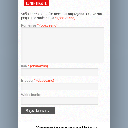
KOMENTIRAJTE
Vaša adresa e-pošte neće biti objavljena.
Obavezna
polja su označena sa
* (obavezno)
Komentar
* (obavezno)
Ime
* (obavezno)
E-pošta
* (obavezno)
Web-stranica
Vremenska prognoza - Đakovo