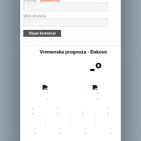
E-pošta
* (obavezno)
Web-stranica
Vremenska prognoza - Đakovo
-º
-
-
-
-
-
-
-
-
-
-
-
-
-
-
-
-
-
-
-
-
-
-