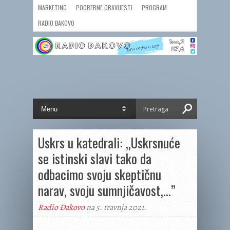
MARKETING
POGREBNE OBAVIJESTI
PROGRAM
RADIO ĐAKOVO
Uskrs u katedrali: „Uskrsnuće
se istinski slavi tako da
odbacimo svoju skeptičnu
narav, svo­ju sumnjičavost,…”
Radio Đakovo
na 5. travnja 2021.