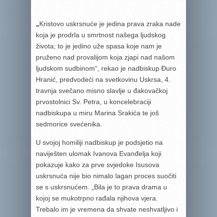
„
Kristovo uskrsnuće je jedina prava zraka nade
koja je prodrla u smrtnost našega ljudskog
života; to je jedino uže spasa koje nam je
pruženo nad provalijom koja zjapi nad našom
ljudskom sudbinom“, rekao je nadbiskup Đuro
Hranić, predvodeći na svetkovinu Uskrsa, 4.
travnja svečano misno slavlje u đakovačkoj
prvostolnici Sv. Petra, u koncelebraciji
nadbiskupa u miru Marina Srakića te još
sedmorice svećenika.
U svojoj homiliji nadbiskup je podsjetio na
naviješten ulomak Ivanova Evanđelja koji
pokazuje kako za prve svjedoke Isusova
uskrsnuća nije bio nimalo lagan proces suočiti
se s uskrsnućem. „Bila je to prava drama u
kojoj se mukotrpno rađala njihova vjera.
Trebalo im je vre­mena da shvate neshvatljivo i