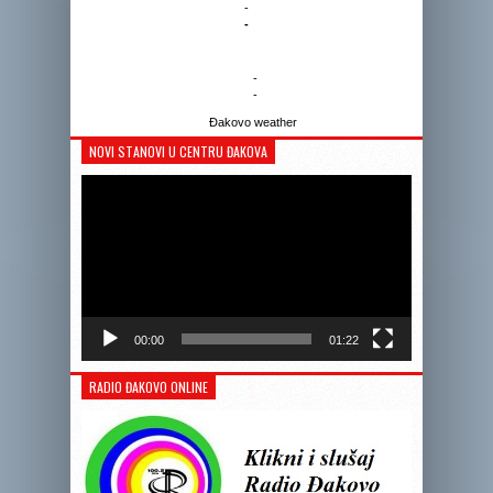
-
-
-
-
Đakovo weather
NOVI STANOVI U CENTRU ĐAKOVA
Reprodukto
videozapis
00:00
01:22
RADIO ĐAKOVO ONLINE