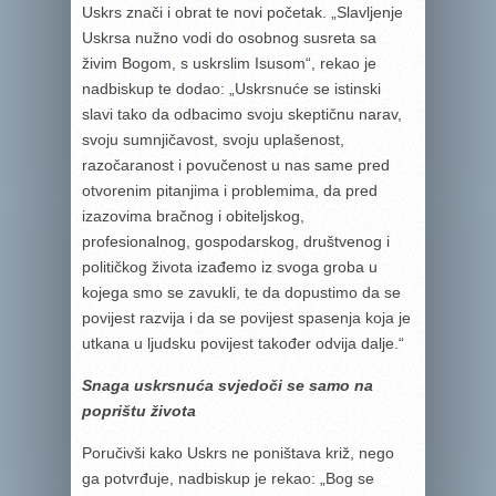
Uskrs znači i obrat te novi početak. „Slavljenje
Uskrsa nužno vodi do osobnog susreta sa
živim Bogom, s uskrslim Isusom“, rekao je
nadbiskup te dodao: „Uskrsnuće se istinski
slavi tako da odbacimo svoju skeptičnu narav,
svo­ju sumnjičavost, svoju uplašenost,
razočaranost i povučenost u nas same pred
otvorenim pitanjima i problemima, da pred
izazovima bračnog i obiteljskog,
profesionalnog, gospodarskog, društvenog i
političkog života izađemo iz svoga groba u
kojega smo se zavukli, te da dopustimo da se
povijest razvija i da se povijest spasenja koja je
utkana u ljudsku povijest također odvija dalje.“
Snaga uskrsnuća svjedoči se samo na
poprištu života
Poručivši kako Uskrs ne poništava križ, nego
ga potvrđuje, nadbiskup je rekao: „Bog se