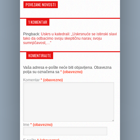
POVEZANE NOVOSTI
1 KOMENTAR
Pingback:
Uskrs u katedrali: „Uskrsnuće se istinski slavi
tako da odbacimo svoju skeptičnu narav, svo­ju
sumnjičavost,…”
KOMENTIRAJTE
Vaša adresa e-pošte neće biti objavljena.
Obavezna
polja su označena sa
* (obavezno)
Komentar
* (obavezno)
Ime
* (obavezno)