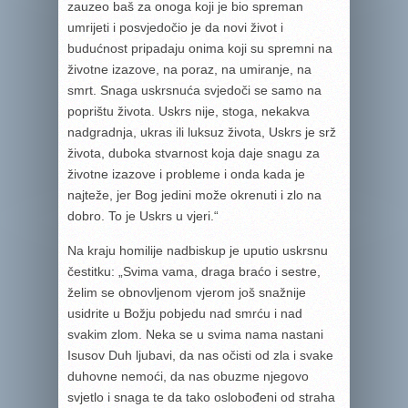
zauzeo baš za onoga koji je bio spreman
umrijeti i posvjedočio je da novi život i
budućnost pripadaju onima koji su spremni na
životne izazove, na poraz, na umiranje, na
smrt. Snaga uskrsnuća svjedoči se samo na
poprištu života. Uskrs nije, stoga, neka­kva
nadgradnja, ukras ili luksuz života, Uskrs je srž
života, duboka stvarnost koja daje snagu za
životne izazove i probleme i onda kada je
najteže, jer Bog jedini može okrenuti i zlo na
dobro. To je Uskrs u vjeri.“
Na kraju homilije nadbiskup je uputio uskrsnu
čestitku: „Svima vama, draga braćo i sestre,
želim se obnovljenom vjerom još snažnije
usidrite u Božju pobjedu nad smrću i nad
svakim zlom. Neka se u svima nama nastani
Isusov Duh ljubavi, da nas očisti od zla i svake
duhovne nemoći, da nas obuzme njegovo
svjetlo i snaga te da tako oslobođeni od straha