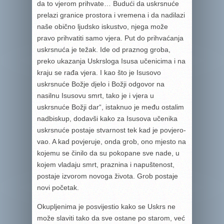
da to vjerom prihvate… Budući da uskrsnuće
prelazi granice prostora i vre­mena i da nadilazi
naše obično ljudsko iskustvo, njega može
pravo prihvatiti samo vjera. Put do prihvaćanja
uskrsnuća je težak. Ide od praznog groba,
preko ukazanja Uskrsloga Isusa učenicima i na
kraju se rađa vjera. I kao što je Isusovo
uskrsnuće Božje djelo i Božji odgovor na
nasilnu Isusovu smrt, tako je i vjera u
uskrsnuće Božji dar“, istaknuo je među ostalim
nadbiskup, dodavši kako za Isusova učenika
uskrsnuće postaje stvarnost tek kad je povjero­
vao. A kad povjeruje, onda grob, ono mjesto na
kojemu se činilo da su pokopane sve nade, u
kojem vladaju smrt, praznina i napuštenost,
postaje izvorom novoga života. Grob postaje
novi početak.
Okupljenima je posvijestio kako se Uskrs ne
može slaviti tako da sve ostane po starom, već