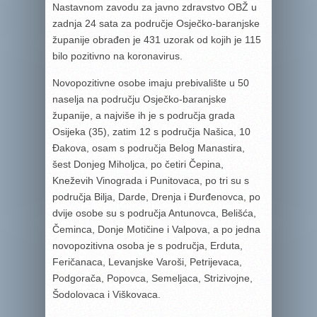
Nastavnom zavodu za javno zdravstvo OBŽ u
zadnja 24 sata za područje Osječko-baranjske
županije obrađen je 431 uzorak od kojih je 115
bilo pozitivno na koronavirus.
Novopozitivne osobe imaju prebivalište u 50
naselja na području Osječko-baranjske
županije, a najviše ih je s područja grada
Osijeka (35), zatim 12 s područja Našica, 10
Đakova, osam s područja Belog Manastira,
šest Donjeg Miholjca, po četiri Čepina,
Kneževih Vinograda i Punitovaca, po tri su s
područja Bilja, Darde, Drenja i Đurđenovca, po
dvije osobe su s područja Antunovca, Belišća,
Čeminca, Donje Motičine i Valpova, a po jedna
novopozitivna osoba je s područja, Erduta,
Feričanaca, Levanjske Varoši, Petrijevaca,
Podgorača, Popovca, Semeljaca, Strizivojne,
Šodolovaca i Viškovaca.