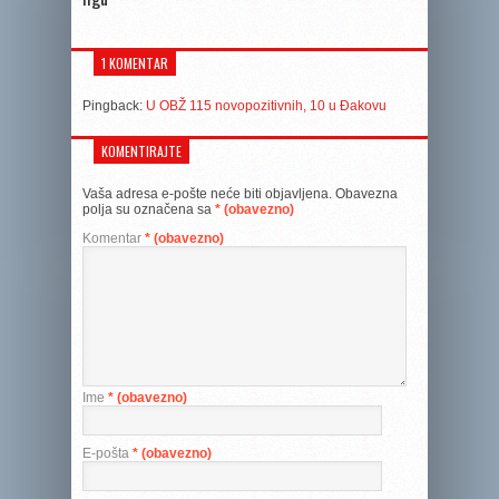
1 KOMENTAR
Pingback:
U OBŽ 115 novopozitivnih, 10 u Đakovu
KOMENTIRAJTE
Vaša adresa e-pošte neće biti objavljena.
Obavezna
polja su označena sa
* (obavezno)
Komentar
* (obavezno)
Ime
* (obavezno)
E-pošta
* (obavezno)