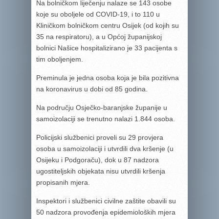
Na bolničkom liječenju nalaze se 143 osobe
koje su oboljele od COVID-19, i to 110 u
Kliničkom bolničkom centru Osijek (od kojih su
35 na respiratoru), a u Općoj županijskoj
bolnici Našice hospitalizirano je 33 pacijenta s
tim oboljenjem.
Preminula je jedna osoba koja je bila pozitivna
na koronavirus u dobi od 85 godina.
Na području Osječko-baranjske županije u
samoizolaciji se trenutno nalazi 1.844 osoba.
Policijski službenici proveli su 29 provjera
osoba u samoizolaciji i utvrdili dva kršenje (u
Osijeku i Podgoraču), dok u 87 nadzora
ugostiteljskih objekata nisu utvrdili kršenja
propisanih mjera.
Inspektori i službenici civilne zaštite obavili su
50 nadzora provođenja epidemioloških mjera