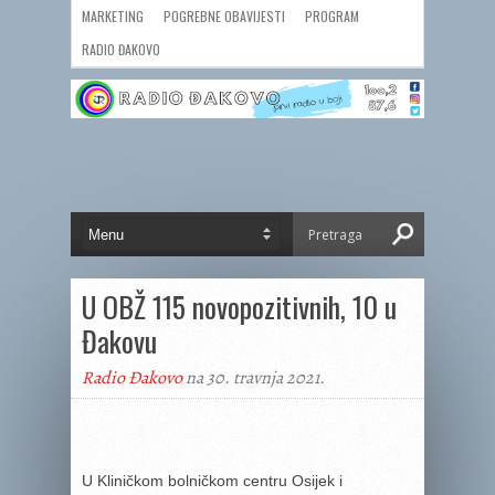
MARKETING
POGREBNE OBAVIJESTI
PROGRAM
RADIO ĐAKOVO
U OBŽ 115 novopozitivnih, 10 u
Đakovu
Radio Đakovo
na 30. travnja 2021.
U Kliničkom bolničkom centru Osijek i