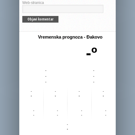
Web-stranica
Vremenska prognoza - Đakovo
-º
-
-
-
-
-
-
-
-
-
-
-
-
-
-
-
-
-
-
-
-
-
-
-
-