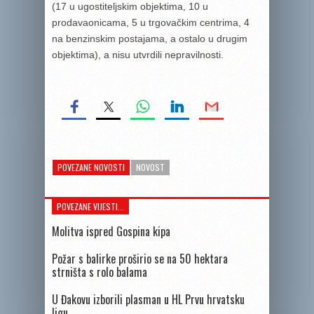
(17 u ugostiteljskim objektima, 10 u
prodavaonicama, 5 u trgovačkim centrima, 4
na benzinskim postajama, a ostalo u drugim
objektima), a nisu utvrdili nepravilnosti.
POVEZANE NOVOSTI
NOVOST
POVEZANE VIJESTI...
Molitva ispred Gospina kipa
Požar s balirke proširio se na 50 hektara
strništa s rolo balama
U Đakovu izborili plasman u HL Prvu hrvatsku
ligu