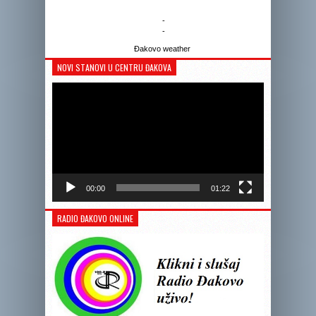
-
-
Đakovo weather
NOVI STANOVI U CENTRU ĐAKOVA
Reprodukto
videozapis
00:00
01:22
RADIO ĐAKOVO ONLINE