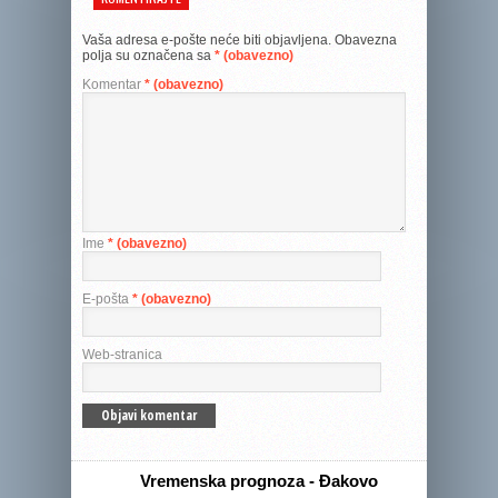
Vaša adresa e-pošte neće biti objavljena.
Obavezna
polja su označena sa
* (obavezno)
Komentar
* (obavezno)
Ime
* (obavezno)
E-pošta
* (obavezno)
Web-stranica
Vremenska prognoza - Đakovo