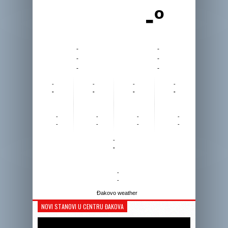
-º
-
-
-
-
-
-
-
-
-
-
-
-
-
-
-
-
-
-
-
-
-
-
-
-
-
-
Đakovo weather
NOVI STANOVI U CENTRU ĐAKOVA
Reprodukto
videozapis