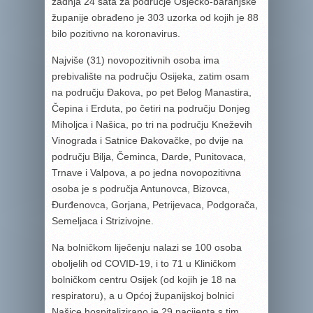
zadnja 24 sata za područje Osječko-baranjske
županije obrađeno je 303 uzorka od kojih je 88
bilo pozitivno na koronavirus.
Najviše (31) novopozitivnih osoba ima
prebivalište na području Osijeka, zatim osam
na području Đakova, po pet Belog Manastira,
Čepina i Erduta, po četiri na području Donjeg
Miholjca i Našica, po tri na području Kneževih
Vinograda i Satnice Đakovačke, po dvije na
području Bilja, Čeminca, Darde, Punitovaca,
Trnave i Valpova, a po jedna novopozitivna
osoba je s područja Antunovca, Bizovca,
Đurđenovca, Gorjana, Petrijevaca, Podgorača,
Semeljaca i Strizivojne.
Na bolničkom liječenju nalazi se 100 osoba
oboljelih od COVID-19, i to 71 u Kliničkom
bolničkom centru Osijek (od kojih je 18 na
respiratoru), a u Općoj županijskoj bolnici
Našice hospitalizirano je 29 pacijenta s tim