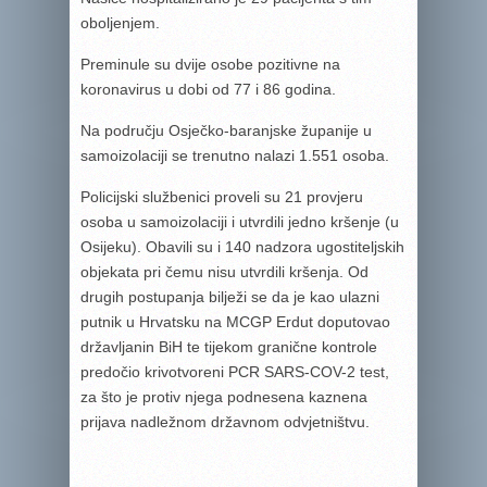
oboljenjem.
Preminule su dvije osobe pozitivne na
koronavirus u dobi od 77 i 86 godina.
Na području Osječko-baranjske županije u
samoizolaciji se trenutno nalazi 1.551 osoba.
Policijski službenici proveli su 21 provjeru
osoba u samoizolaciji i utvrdili jedno kršenje (u
Osijeku). Obavili su i 140 nadzora ugostiteljskih
objekata pri čemu nisu utvrdili kršenja. Od
drugih postupanja bilježi se da je kao ulazni
putnik u Hrvatsku na MCGP Erdut doputovao
državljanin BiH te tijekom granične kontrole
predočio krivotvoreni PCR SARS-COV-2 test,
za što je protiv njega podnesena kaznena
prijava nadležnom državnom odvjetništvu.