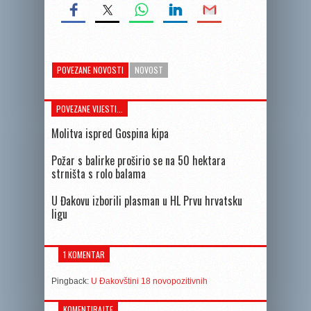
POVEZANE NOVOSTI
NOVOST
POVEZANE VIJESTI...
Molitva ispred Gospina kipa
Požar s balirke proširio se na 50 hektara
strništa s rolo balama
U Đakovu izborili plasman u HL Prvu hrvatsku
ligu
1 KOMENTAR
Pingback:
U Đakovštini 18 novopozitivnih
KOMENTIRAJTE