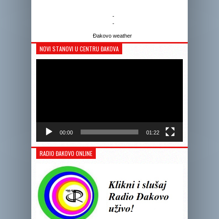
-
-
Đakovo weather
NOVI STANOVI U CENTRU ĐAKOVA
Reprodukto
videozapis
00:00
01:22
RADIO ĐAKOVO ONLINE