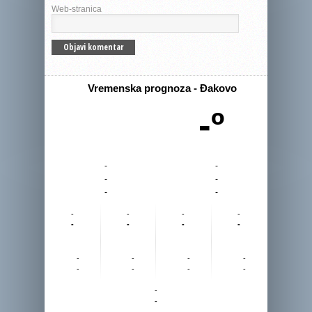
Web-stranica
Vremenska prognoza - Đakovo
-º
-
-
-
-
-
-
-
-
-
-
-
-
-
-
-
-
-
-
-
-
-
-
-
-