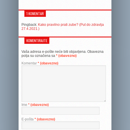
1 KOMENTAR
Pingback:
Kako pravilno prati zube? (Put do zdravlja
27.4.2021.)
KOMENTIRAJTE
Vaša adresa e-pošte neće biti objavljena.
Obavezna
polja su označena sa
* (obavezno)
Komentar
* (obavezno)
Ime
* (obavezno)
E-pošta
* (obavezno)