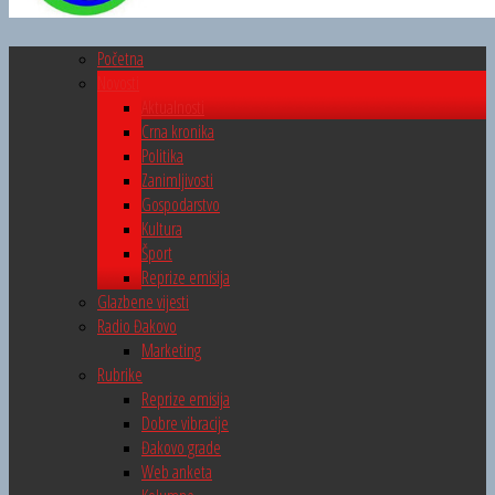
Početna
Novosti
Aktualnosti
Crna kronika
Politika
Zanimljivosti
Gospodarstvo
Kultura
Šport
Reprize emisija
Glazbene vijesti
Radio Đakovo
Marketing
Rubrike
Reprize emisija
Dobre vibracije
Đakovo grade
Web anketa