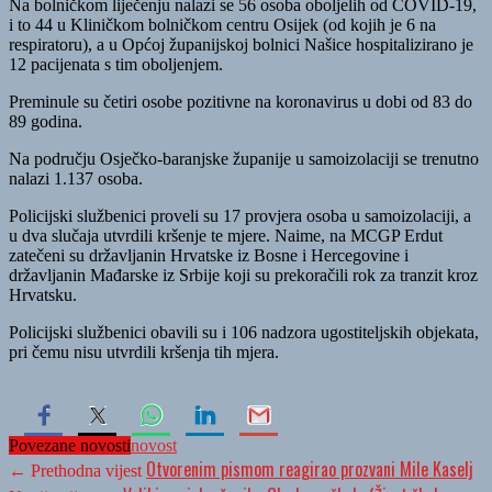
Na bolničkom liječenju nalazi se 56 osoba oboljelih od COVID-19,
i to 44 u Kliničkom bolničkom centru Osijek (od kojih je 6 na
respiratoru), a u Općoj županijskoj bolnici Našice hospitalizirano je
12 pacijenata s tim oboljenjem.
Preminule su četiri osobe pozitivne na koronavirus u dobi od 83 do
89 godina.
Na području Osječko-baranjske županije u samoizolaciji se trenutno
nalazi 1.137 osoba.
Policijski službenici proveli su 17 provjera osoba u samoizolaciji, a
u dva slučaja utvrdili kršenje te mjere. Naime, na MCGP Erdut
zatečeni su državljanin Hrvatske iz Bosne i Hercegovine i
državljanin Mađarske iz Srbije koji su prekoračili rok za tranzit kroz
Hrvatsku.
Policijski službenici obavili su i 106 nadzora ugostiteljskih objekata,
pri čemu nisu utvrdili kršenja tih mjera.
Povezane novosti
novost
Otvorenim pismom reagirao prozvani Mile Kaselj
← Prethodna vijest