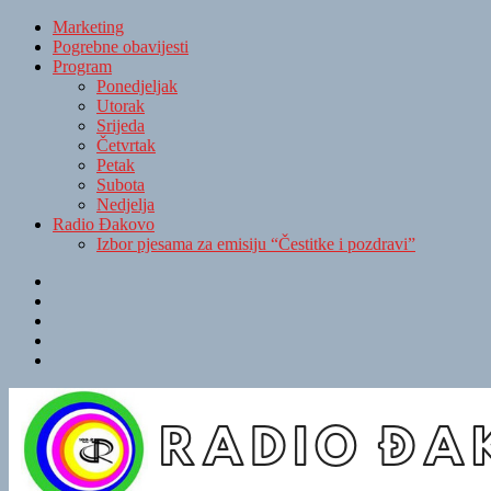
Marketing
Pogrebne obavijesti
Program
Ponedjeljak
Utorak
Srijeda
Četvrtak
Petak
Subota
Nedjelja
Radio Đakovo
Izbor pjesama za emisiju “Čestitke i pozdravi”