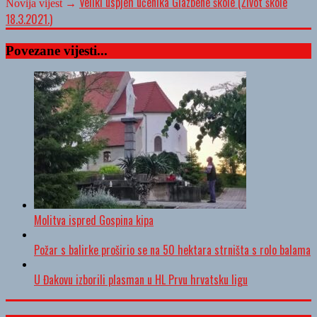
Veliki uspjeh učenika Glazbene škole (Život škole
Novija vijest →
18.3.2021.)
Povezane vijesti...
Molitva ispred Gospina kipa
Požar s balirke proširio se na 50 hektara strništa s rolo balama
U Đakovu izborili plasman u HL Prvu hrvatsku ligu