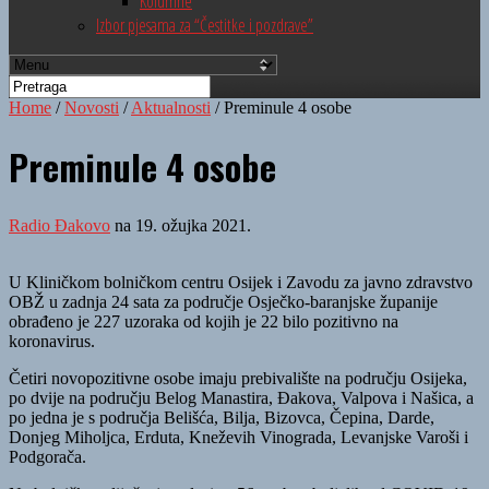
Kolumne
Izbor pjesama za “Čestitke i pozdrave”
Home
/
Novosti
/
Aktualnosti
/
Preminule 4 osobe
Preminule 4 osobe
Radio Đakovo
na 19. ožujka 2021.
U Kliničkom bolničkom centru Osijek i Zavodu za javno zdravstvo
OBŽ u zadnja 24 sata za područje Osječko-baranjske županije
obrađeno je 227 uzoraka od kojih je 22 bilo pozitivno na
koronavirus.
Četiri novopozitivne osobe imaju prebivalište na području Osijeka,
po dvije na području Belog Manastira, Đakova, Valpova i Našica, a
po jedna je s područja Belišća, Bilja, Bizovca, Čepina, Darde,
Donjeg Miholjca, Erduta, Kneževih Vinograda, Levanjske Varoši i
Podgorača.