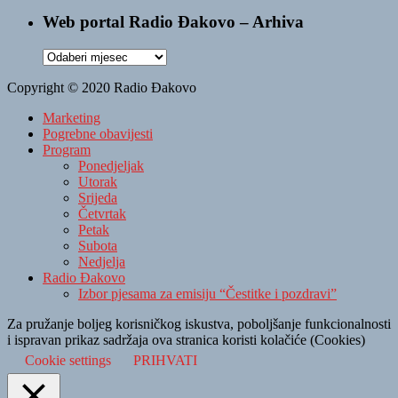
Web portal Radio Đakovo – Arhiva
Web
portal
Copyright © 2020 Radio Đakovo
Radio
Đakovo
Marketing
–
Pogrebne obavijesti
Arhiva
Program
Ponedjeljak
Utorak
Srijeda
Četvrtak
Petak
Subota
Nedjelja
Radio Đakovo
Izbor pjesama za emisiju “Čestitke i pozdravi”
Za pružanje boljeg korisničkog iskustva, poboljšanje funkcionalnosti
i ispravan prikaz sadržaja ova stranica koristi kolačiće (Cookies)
Cookie settings
PRIHVATI