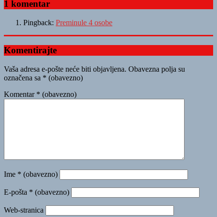
1 komentar
Pingback:
Preminule 4 osobe
Komentirajte
Vaša adresa e-pošte neće biti objavljena.
Obavezna polja su
označena sa
* (obavezno)
Komentar
* (obavezno)
Ime
* (obavezno)
E-pošta
* (obavezno)
Web-stranica