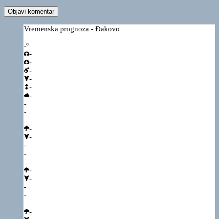
Vremenska prognoza - Đakovo
-º
-
-
-
-
-
-
-
-
-
-
-
-
-
-
-
-
-