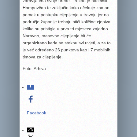
zdravlja ima svoje urede – rekao je načelnik
Hampovčan te zaključio kako očekuje znatan
pomak u postupku cijepljenja u travnju jer na
područje županije trebaju stići količine cjepiva
kolike su pristigle u prva tri mjeseca zajedno.
Naravno, masovno cijepljenje bit će
organizirano kada se steknu svi uvjeti, a za to
je već određeno 26 punktova kao i 7 mobilnih
timova za cijepljenje.
Foto: Arhiva
Facebook