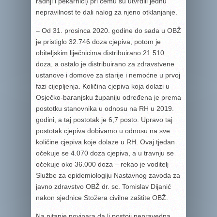
radnji i pekarnici) pri čemu su utvrdili jednu
nepravilnost te dali nalog za njeno otklanjanje.
– Od 31. prosinca 2020. godine do sada u OBŽ
je pristiglo 32.746 doza cjepiva, potom je
obiteljskim liječnicima distribuirano 21.510
doza, a ostalo je distribuirano za zdravstvene
ustanove i domove za starije i nemoćne u prvoj
fazi cijepljenja. Količina cjepiva koja dolazi u
Osječko-baranjsku županiju određena je prema
postotku stanovnika u odnosu na RH u 2019.
godini, a taj postotak je 6,7 posto. Upravo taj
postotak cjepiva dobivamo u odnosu na sve
količine cjepiva koje dolaze u RH. Ovaj tjedan
očekuje se 4.070 doza cjepiva, a u travnju se
očekuje oko 36.000 doza – rekao je voditelj
Službe za epidemiologiju Nastavnog zavoda za
javno zdravstvo OBŽ dr. sc. Tomislav Dijanić
nakon sjednice Stožera civilne zaštite OBŽ.
Na pitanje novinara da li postoji nepravedna