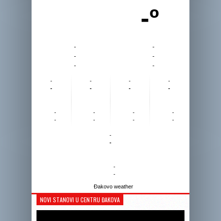
-º
-
-
-
-
-
-
-
-
-
-
-
-
-
-
-
-
-
-
-
-
-
-
-
-
-
-
Đakovo weather
NOVI STANOVI U CENTRU ĐAKOVA
Reprodukto
videozapis