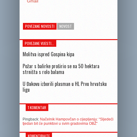
Gmail
POVEZANE NOVOSTI
NOVOST
POVEZANE VIJESTI...
Molitva ispred Gospina kipa
Požar s balirke proširio se na 50 hektara
strništa s rolo balama
U Đakovu izborili plasman u HL Prvu hrvatsku
ligu
1 KOMENTAR
Pingback:
Načelnik Hampovčan o cijepljenju: “Sljedeći
tjedan bit će punktovi u svim gradovima OBŽ”
KOMENTIRAJTE