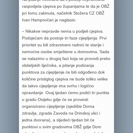
raspodjela cjepiva po županijama te da je OBŽ
pri tomu zakinuta, načelnik Stožera CZ OBŽ
Ivan Hampovčan je naglasio:
– Nikakve nepravde nema u podjeli cjepiva.
Podsjećam da postoje tri faze cijepljenja. Prvi
prioritet su bili zdravstveni radnici te starije i
nemoćne osobe smještene u domovima. Sada
se nalazimo u drugoj fazi koja se provodi preko
obiteljskih liječnika, a pitanje podizanja
punktova za cijepljenje će biti odgođeno dok
količine pristiglog cjepiva ne bude toliko velike
da takvo cijepljenje ima svrhu i logično
opravdanje. Ovaj tjedan ćemo podići tri punkta
u gradu Osijeku gdje će se provesti
organizirano cijepljenje (sjedište Doma
zdravlja, zgrada Zavoda na Drinskoj ulici i
jedna dvorana), a sljedeći tjedan bit će
punktovi u svim gradovima OBŽ gdje Dom