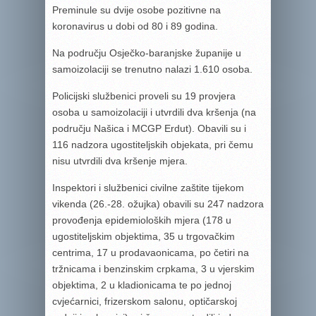
Preminule su dvije osobe pozitivne na
koronavirus u dobi od 80 i 89 godina.
Na području Osječko-baranjske županije u
samoizolaciji se trenutno nalazi 1.610 osoba.
Policijski službenici proveli su 19 provjera
osoba u samoizolaciji i utvrdili dva kršenja (na
području Našica i MCGP Erdut). Obavili su i
116 nadzora ugostiteljskih objekata, pri čemu
nisu utvrdili dva kršenje mjera.
Inspektori i službenici civilne zaštite tijekom
vikenda (26.-28. ožujka) obavili su 247 nadzora
provođenja epidemioloških mjera (178 u
ugostiteljskim objektima, 35 u trgovačkim
centrima, 17 u prodavaonicama, po četiri na
tržnicama i benzinskim crpkama, 3 u vjerskim
objektima, 2 u kladionicama te po jednoj
cvjećarnici, frizerskom salonu, optičarskoj