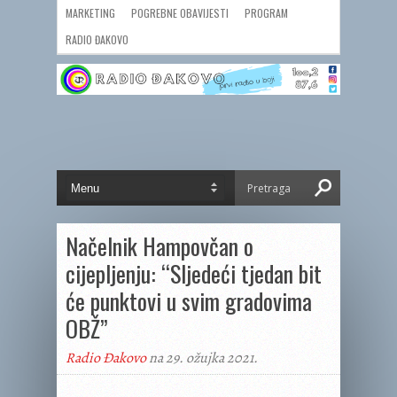
MARKETING
POGREBNE OBAVIJESTI
PROGRAM
RADIO ĐAKOVO
Načelnik Hampovčan o
cijepljenju: “Sljedeći tjedan bit
će punktovi u svim gradovima
OBŽ”
Radio Đakovo
na 29. ožujka 2021.