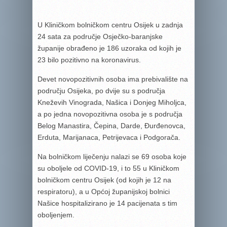
U Kliničkom bolničkom centru Osijek u zadnja
24 sata za područje Osječko-baranjske
županije obrađeno je 186 uzoraka od kojih je
23 bilo pozitivno na koronavirus.
Devet novopozitivnih osoba ima prebivalište na
području Osijeka, po dvije su s područja
Kneževih Vinograda, Našica i Donjeg Miholjca,
a po jedna novopozitivna osoba je s područja
Belog Manastira, Čepina, Darde, Đurđenovca,
Erduta, Marijanaca, Petrijevaca i Podgorača.
Na bolničkom liječenju nalazi se 69 osoba koje
su oboljele od COVID-19, i to 55 u Kliničkom
bolničkom centru Osijek (od kojih je 12 na
respiratoru), a u Općoj županijskoj bolnici
Našice hospitalizirano je 14 pacijenata s tim
oboljenjem.