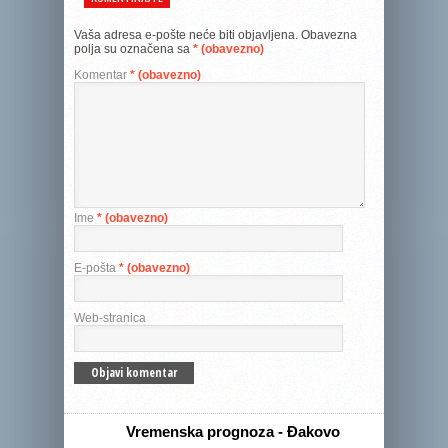
Vaša adresa e-pošte neće biti objavljena.
Obavezna
polja su označena sa
* (obavezno)
Komentar
* (obavezno)
Ime
* (obavezno)
E-pošta
* (obavezno)
Web-stranica
Vremenska prognoza - Đakovo