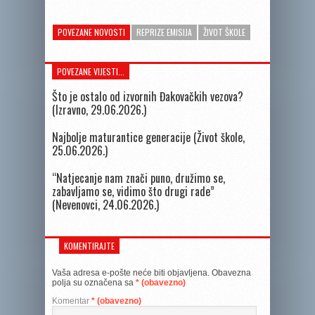
POVEZANE NOVOSTI
REPRIZE EMISIJA
ŽIVOT ŠKOLE
POVEZANE VIJESTI...
Što je ostalo od izvornih Đakovačkih vezova?
(Izravno, 29.06.2026.)
Najbolje maturantice generacije (Život škole,
25.06.2026.)
“Natjecanje nam znači puno, družimo se,
zabavljamo se, vidimo što drugi rade”
(Nevenovci, 24.06.2026.)
KOMENTIRAJTE
Vaša adresa e-pošte neće biti objavljena.
Obavezna
polja su označena sa
* (obavezno)
Komentar
* (obavezno)