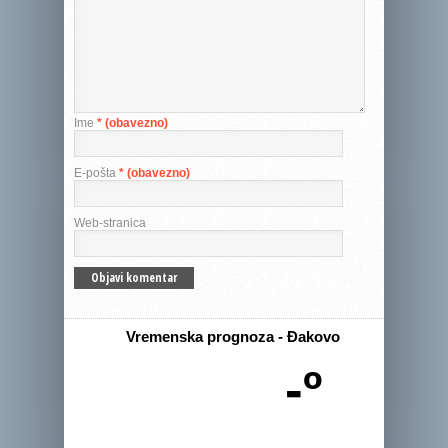
Ime
* (obavezno)
E-pošta
* (obavezno)
Web-stranica
Vremenska prognoza - Đakovo
-º
-
-