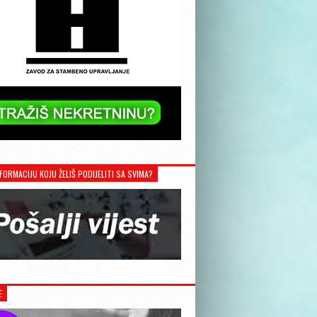
FORMACIJU KOJU ŽELIŠ PODIJELITI SA SVIMA?
E