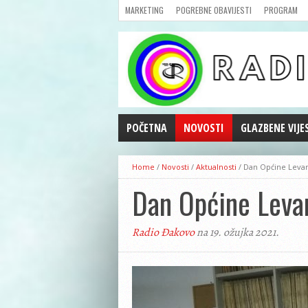
MARKETING
POGREBNE OBAVIJESTI
PROGRAM
POČETNA
NOVOSTI
GLAZBENE VIJE
AKTUALNOSTI
Home
/
Novosti
/
Aktualnosti
/
Dan Općine Levan
CRNA KRONIKA
Dan Općine Leva
POLITIKA
ZANIMLJIVOSTI
Radio Đakovo
na 19. ožujka 2021.
GOSPODARSTVO
KULTURA
ŠPORT
REPRIZE EMISIJA