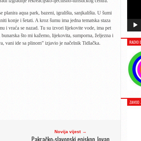
adi izgradnje rekreacijsko-lječilišno-turističkog centra.
se planira aqua park, bazeni, igrališta, sanjkališta. U šumi
niti konje i šetati. A kroz šumu ima jedna tematska staza
u i vraća se nazad. Tu su izvori lijekovite vode, ima pet
li bunarska što mi kažemo, lijekovita, sumporna, željezna i
RADIO 
a, vani ide sa plinom” izjavio je načelnik Tidlačka.
ZAVOD 
Novija vijest →
Pakračko-slavonski episkop Jovan