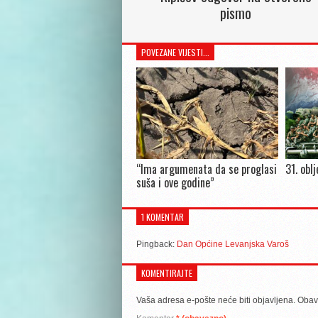
pismo
POVEZANE VIJESTI...
“Ima argumenata da se proglasi
31. obl
suša i ove godine”
1 KOMENTAR
Pingback:
Dan Općine Levanjska Varoš
KOMENTIRAJTE
Vaša adresa e-pošte neće biti objavljena.
Obav