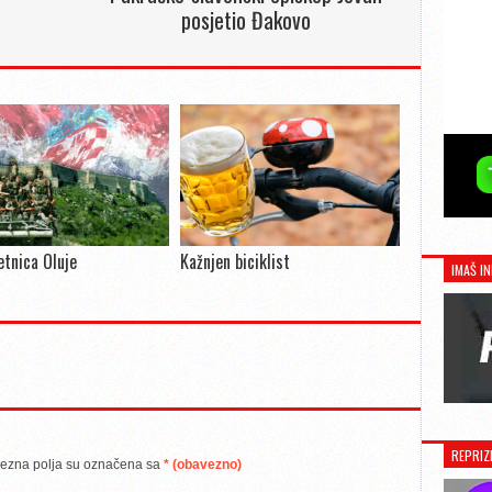
posjetio Đakovo
jetnica Oluje
Kažnjen biciklist
IMAŠ IN
REPRIZ
ezna polja su označena sa
* (obavezno)