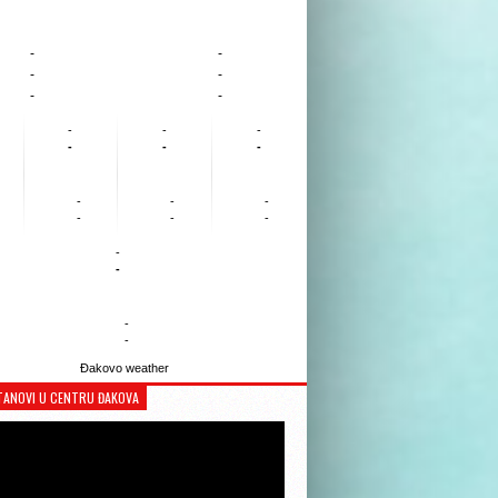
-
-
-
-
-
-
-
-
-
-
-
-
-
-
-
-
-
-
-
-
-
-
Đakovo weather
TANOVI U CENTRU ĐAKOVA
Reproduktor
videozapisa