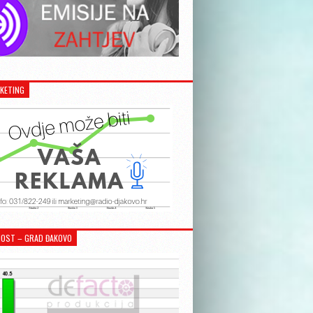
KETING
OST – GRAD ĐAKOVO