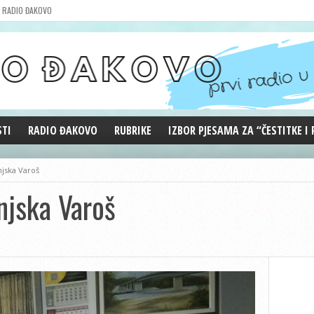
RADIO ĐAKOVO
STI
RADIO ĐAKOVO
RUBRIKE
IZBOR PJESAMA ZA “ČESTITKE I
MARKETING
REPRIZE EMISIJA
jska Varoš
DOBRE VIBRACIJE
njska Varoš
ĐAKOVO GRADE
WEB ANKETA
KOLUMNE