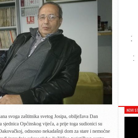
-
-
-
-
NOVI S
na svoga zaštitnika svetog Josipa, obilježava Dan
sjednica Općinskog vijeća, a prije toga sudionici su
 Đakovačkoj, odnosno nekadašnji dom za stare i nemoćne