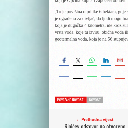
koji je Općina kupila i započela obnovu r
To je površina otprilike 6 hektara, gdje 
„
je ograđeno za divljač, da ljudi mogu hra
koja je dugačka 4 kilometra, ide kroz šum
vrsta voda, koje tu izviru, obična voda i
geotermalna voda, koja je na 56 stupnjev
POVEZANE NOVOSTI
NOVOST
← Prethodna vijest
Ripićev odgovor na otvoreno