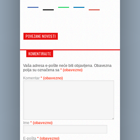
POVEZANE NOVOSTI
KOMENTIRAJTE
Vaša adresa e-pošte neće biti objavljena.
Obavezna
polja su označena sa
* (obavezno)
Komentar
* (obavezno)
Ime
* (obavezno)
E-pošta
* (obavezno)