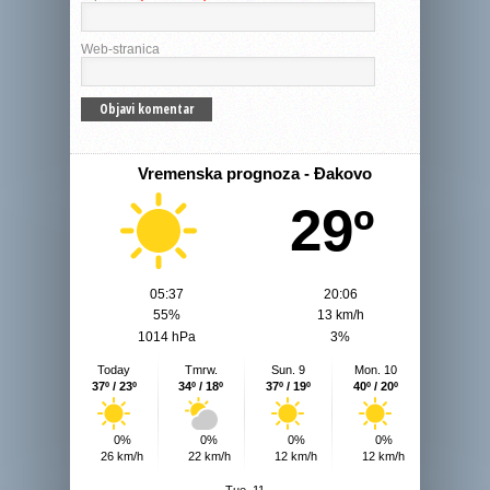
Web-stranica
Vremenska prognoza - Đakovo
29º
05:37
20:06
55%
13 km/h
1014 hPa
3%
Today
Tmrw.
Sun. 9
Mon. 10
37º / 23º
34º / 18º
37º / 19º
40º / 20º
0%
0%
0%
0%
26 km/h
22 km/h
12 km/h
12 km/h