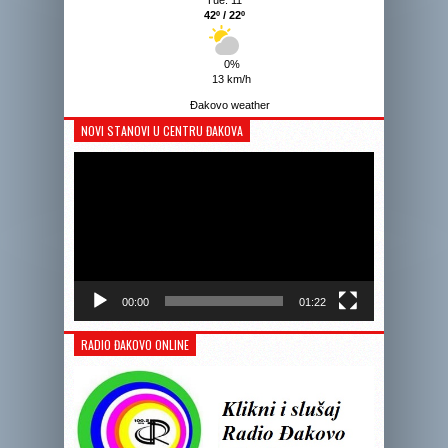
Tue. 11
42º / 22º
0%
13 km/h
Đakovo weather
NOVI STANOVI U CENTRU ĐAKOVA
Reprodukto
videozapis
00:00
01:22
RADIO ĐAKOVO ONLINE