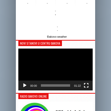
-
-
-
-
-
-
-
-
Đakovo weather
NOVI STANOVI U CENTRU ĐAKOVA
Reprodukto
videozapis
00:00
01:22
RADIO ĐAKOVO ONLINE