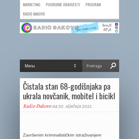
MARKETING
POGREBNE OBAVIJESTI
PROGRAM
RADIO ĐAKOVO
Čistala stan 68-godišnjaka pa
ukrala novčanik, mobitel i bicikl
Radio Đakovo
na 30. siječnja 2021.
Završenim kriminalističkim istraživanjem