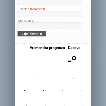
E-pošta
* (obavezno)
Web-stranica
Vremenska prognoza - Đakovo
-º
-
-
-
-
-
-
-
-
-
-
-
-
-
-
-
-
-
-