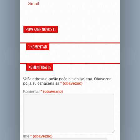
Gmail
POVEZANE NOVOSTI
1 KOMENTAR
KOMENTIRAJTE
Vaša adresa e-pošte neće biti objavljena.
Obavezna
polja su označena sa
* (obavezno)
Komentar
* (obavezno)
Ime
* (obavezno)