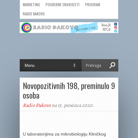
MARKETING
POGREBNE OBAVIJESTI
PROGRAM
RADIO ĐAKOVO
Novopozitivnih 198, preminulo 9
osoba
Radio Đakovo
na 15. prosinca 2020.
U laboratorijima za mikrobiologiju Kliničkog