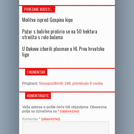
POVEZANE VIJESTI...
Molitva ispred Gospina kipa
Požar s balirke proširio se na 50 hektara
strništa s rolo balama
U Đakovu izborili plasman u HL Prvu hrvatsku
ligu
1 KOMENTAR
Pingback:
Novopozitivnih 198, preminulo 9 osoba
KOMENTIRAJTE
Vaša adresa e-pošte neće biti objavljena.
Obavezna
polja su označena sa
* (obavezno)
Komentar
* (obavezno)