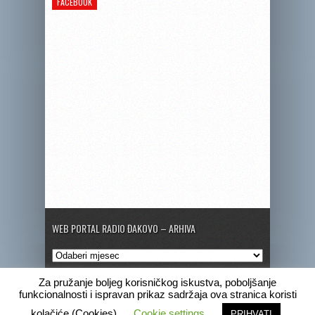
FACEBOOK
WEB PORTAL RADIO ĐAKOVO – ARHIVA
Web
portal
Radio
Za pružanje boljeg korisničkog iskustva, poboljšanje
Đakovo
funkcionalnosti i ispravan prikaz sadržaja ova stranica koristi
–
Copyright © 2020 Radio Đakovo
kolačiće (Cookies)
Cookie settings
PRIHVATI
Arhiva