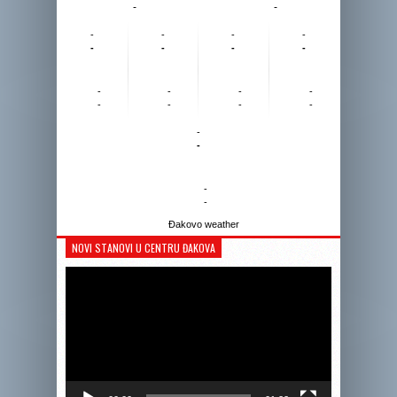
-
-
-
-
-
-
-
-
-
-
-
-
-
-
-
-
-
-
-
-
-
-
Đakovo weather
NOVI STANOVI U CENTRU ĐAKOVA
Reprodukto
videozapis