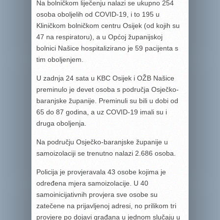
Na bolničkom liječenju nalazi se ukupno 254
osoba oboljelih od COVID-19, i to 195 u
Kliničkom bolničkom centru Osijek (od kojih su
47 na respiratoru), a u Općoj županijskoj
bolnici Našice hospitalizirano je 59 pacijenta s
tim oboljenjem.
U zadnja 24 sata u KBC Osijek i OŽB Našice
preminulo je devet osoba s područja Osječko-
baranjske županije. Preminuli su bili u dobi od
65 do 87 godina, a uz COVID-19 imali su i
druga oboljenja.
Na području Osječko-baranjske županije u
samoizolaciji se trenutno nalazi 2.686 osoba.
Policija je provjeravala 43 osobe kojima je
određena mjera samoizolacije. U 40
samoinicijativnih provjera sve osobe su
zatečene na prijavljenoj adresi, no prilikom tri
provjere po dojavi građana u jednom slučaju u