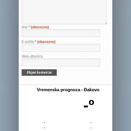
Ime
* (obavezno)
E-pošta
* (obavezno)
Web-stranica
Vremenska prognoza - Đakovo
-º
-
-
-
-