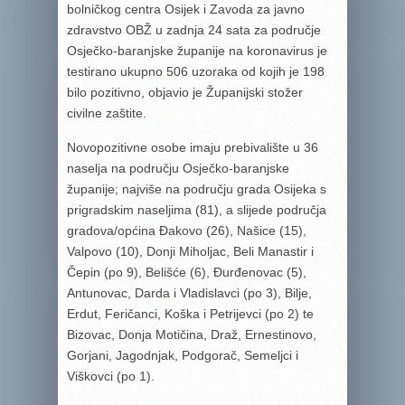
bolničkog centra Osijek i Zavoda za javno
zdravstvo OBŽ u zadnja 24 sata za područje
Osječko-baranjske županije na koronavirus je
testirano ukupno 506 uzoraka od kojih je 198
bilo pozitivno, objavio je Županijski stožer
civilne zaštite.
Novopozitivne osobe imaju prebivalište u 36
naselja na području Osječko-baranjske
županije; najviše na području grada Osijeka s
prigradskim naseljima (81), a slijede područja
gradova/općina Đakovo (26), Našice (15),
Valpovo (10), Donji Miholjac, Beli Manastir i
Čepin (po 9), Belišće (6), Đurđenovac (5),
Antunovac, Darda i Vladislavci (po 3), Bilje,
Erdut, Feričanci, Koška i Petrijevci (po 2) te
Bizovac, Donja Motičina, Draž, Ernestinovo,
Gorjani, Jagodnjak, Podgorač, Semeljci i
Viškovci (po 1).