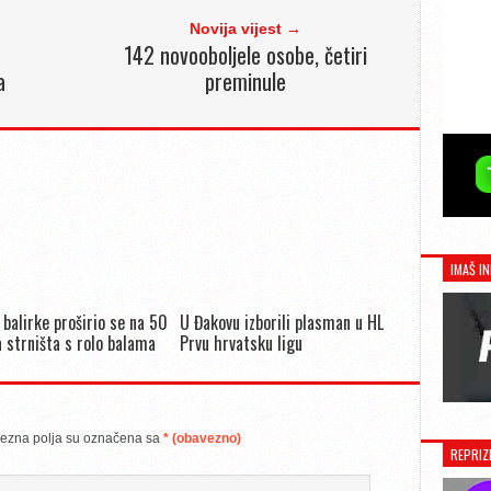
Novija vijest →
142 novooboljele osobe, četiri
a
preminule
IMAŠ IN
 balirke proširio se na 50
U Đakovu izborili plasman u HL
 strništa s rolo balama
Prvu hrvatsku ligu
ezna polja su označena sa
* (obavezno)
REPRIZ