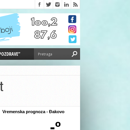
 POZDRAVE”
t
Vremenska prognoza - Đakovo
-º