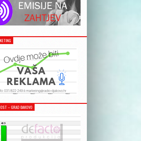
KETING
OST – GRAD ĐAKOVO