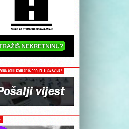
FORMACIJU KOJU ŽELIŠ PODIJELITI SA SVIMA?
E