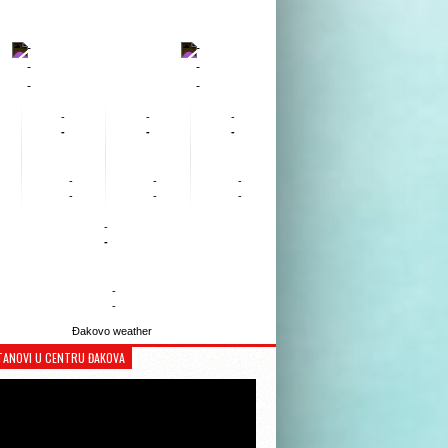
-
-
-
-
-
-
-
-
-
-
-
-
-
-
-
-
-
-
-
-
-
-
Đakovo weather
TANOVI U CENTRU ĐAKOVA
Reproduktor
videozapisa