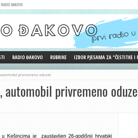
RADIO ĐAKOVO
STI
RADIO ĐAKOVO
RUBRIKE
IZBOR PJESAMA ZA “ČESTITKE I
MARKETING
REPRIZE EMISIJA
t, automobil privremeno oduzet
DOBRE VIBRACIJE
t, automobil privremeno oduze
ĐAKOVO GRADE
WEB ANKETA
KOLUMNE
, u Kešincima je zaustavljen 26-godišnji hrvatski