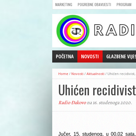
MARKETING
POGREBNE OBAVIJESTI
PROGRAM
POČETNA
NOVOSTI
GLAZBENE VIJE
AKTUALNOSTI
Home
/
Novosti
/
Aktualnosti
/
Uhićen recidivis
CRNA KRONIKA
Uhićen recidivis
POLITIKA
ZANIMLJIVOSTI
Radio Đakovo
na 16. studenoga 2020.
GOSPODARSTVO
KULTURA
ŠPORT
REPRIZE EMISIJA
Jučer, 15. studenog, u 00,02 sata