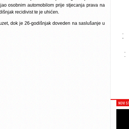
vljao osobnim automobilom prije stjecanja prava na
išnjak recidivist te je uhićen.
uzet, dok je 26-godišnjak doveden na saslušanje u
-
-
-
-
NOVI S