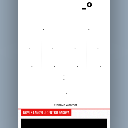
-º
-
-
-
-
-
-
-
-
-
-
-
-
-
-
-
-
-
-
-
-
-
-
-
-
-
-
Đakovo weather
NOVI STANOVI U CENTRU ĐAKOVA
Reprodukto
videozapis