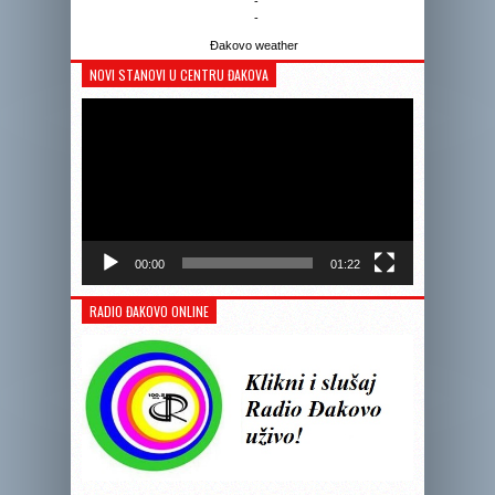
-
-
Đakovo weather
NOVI STANOVI U CENTRU ĐAKOVA
Reprodukto
videozapis
00:00
01:22
RADIO ĐAKOVO ONLINE