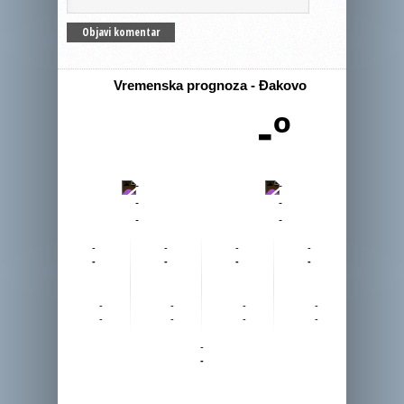
Vremenska prognoza - Đakovo
-º
-
-
-
-
-
-
-
-
-
-
-
-
-
-
-
-
-
-
-
-
-
-
-
-