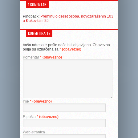
1 KOMENTAR
Pingback:
Preminulo deset osoba, novozaraženih 103,
u Đakovštini 25
KOMENTIRAJTE
Vaša adresa e-pošte neće biti objavljena.
Obavezna
polja su označena sa
* (obavezno)
Komentar
* (obavezno)
Ime
* (obavezno)
E-pošta
* (obavezno)
Web-stranica