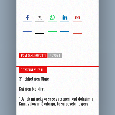
POVEZANE NOVOSTI
NOVOST
POVEZANE VIJESTI...
31. obljetnica Oluje
Kažnjen biciklist
“Uvijek mi nekako srce zatreperi kad dolazim u
Knin, Vukovar, Škabrnju, to su posebni osjećaji”