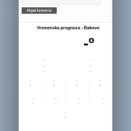
Vremenska prognoza - Đakovo
-º
-
-
-
-
-
-
-
-
-
-
-
-
-
-
-
-
-
-
-
-
-
-
-
-