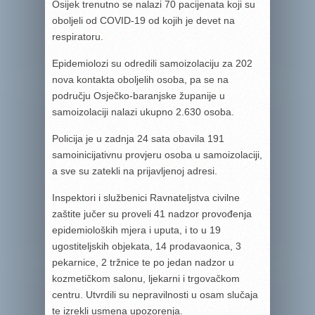
Osijek trenutno se nalazi 70 pacijenata koji su
oboljeli od COVID-19 od kojih je devet na
respiratoru.
Epidemiolozi su odredili samoizolaciju za 202
nova kontakta oboljelih osoba, pa se na
području Osječko-baranjske županije u
samoizolaciji nalazi ukupno 2.630 osoba.
Policija je u zadnja 24 sata obavila 191
samoinicijativnu provjeru osoba u samoizolaciji,
a sve su zatekli na prijavljenoj adresi.
Inspektori i službenici Ravnateljstva civilne
zaštite jučer su proveli 41 nadzor provođenja
epidemioloških mjera i uputa, i to u 19
ugostiteljskih objekata, 14 prodavaonica, 3
pekarnice, 2 tržnice te po jedan nadzor u
kozmetičkom salonu, ljekarni i trgovačkom
centru. Utvrdili su nepravilnosti u osam slučaja
te izrekli usmena upozorenja.