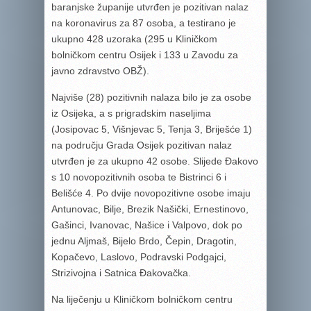
baranjske županije utvrđen je pozitivan nalaz
na koronavirus za 87 osoba, a testirano je
ukupno 428 uzoraka (295 u Kliničkom
bolničkom centru Osijek i 133 u Zavodu za
javno zdravstvo OBŽ).
Najviše (28) pozitivnih nalaza bilo je za osobe
iz Osijeka, a s prigradskim naseljima
(Josipovac 5, Višnjevac 5, Tenja 3, Briješće 1)
na području Grada Osijek pozitivan nalaz
utvrđen je za ukupno 42 osobe. Slijede Đakovo
s 10 novopozitivnih osoba te Bistrinci 6 i
Belišće 4. Po dvije novopozitivne osobe imaju
Antunovac, Bilje, Brezik Našički, Ernestinovo,
Gašinci, Ivanovac, Našice i Valpovo, dok po
jednu Aljmaš, Bijelo Brdo, Čepin, Dragotin,
Kopačevo, Laslovo, Podravski Podgajci,
Strizivojna i Satnica Đakovačka.
Na liječenju u Kliničkom bolničkom centru