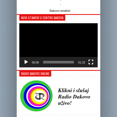
-
-
Đakovo weather
NOVI STANOVI U CENTRU ĐAKOVA
Reprodukto
videozapis
00:00
01:22
RADIO ĐAKOVO ONLINE