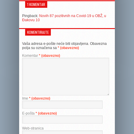
1 KOMENTAR
Pingback:
Novih 87 pozitivnih na Covid-19 u OBŽ, u
Đakovu 10
KOMENTIRAJTE
Vaša adresa e-pošte neće biti objavljena.
Obavezna
polja su označena sa
* (obavezno)
Komentar
* (obavezno)
Ime
* (obavezno)
E-pošta
* (obavezno)
Web-stranica