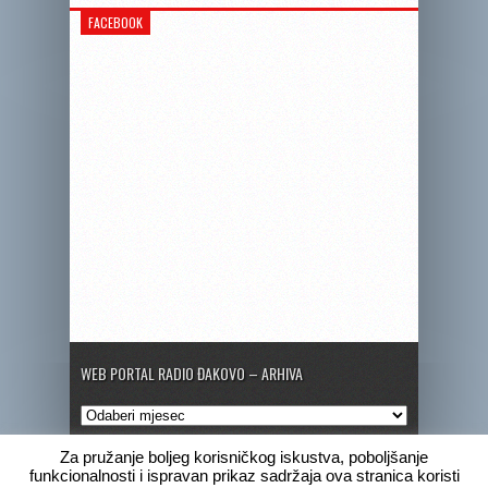
FACEBOOK
WEB PORTAL RADIO ĐAKOVO – ARHIVA
Web
portal
Radio
Za pružanje boljeg korisničkog iskustva, poboljšanje
Đakovo
funkcionalnosti i ispravan prikaz sadržaja ova stranica koristi
–
Copyright © 2020 Radio Đakovo