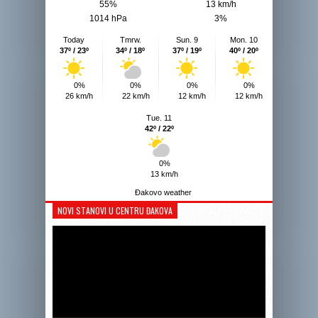
55%
13 km/h
1014 hPa
3%
Today
Tmrw.
Sun. 9
Mon. 10
37º / 23º
34º / 18º
37º / 19º
40º / 20º
0%
0%
0%
0%
26 km/h
22 km/h
12 km/h
12 km/h
Tue. 11
42º / 22º
0%
13 km/h
Đakovo weather
NOVI STANOVI U CENTRU ĐAKOVA
Reprodukto
videozapis