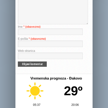
Ime
* (obavezno)
E-pošta
* (obavezno)
Web-stranica
Vremenska prognoza - Đakovo
29º
05:37
20:06