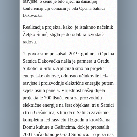
rasvjete,
o čemu je bilo riječi na današnjoj
konferenciji čiji domaćin je bila Općina Satnica
Đakovačka.
Realizacija projekta, kako
je istaknuo
načelnik
Željko Šimić, stigla je do odabira izvođača
radova.
Ugovor smo potspisali 2019. godine, a Općina
“
Satnica Đakovačka našla je partnera u Gradu
Subotici u Srbiji. Aplicirali smo na projekt
energetske obnove, odnosno učinkovite led-
rasvjete i proizvodnje električne energije putem
svjetslosnih panela. Vrijednost našeg dijela
projekta je 700 tisuća eura za prozvodnju
električne energije na šest objekata; tri u Satnici
i tri u Gašincima, s tim da u Satnici završimo
kompletnu led rasvjetu i izgradnju krovišta na
Domu kulture u Gašincima, dok je preostalih
700 tisuća dobio je Grad Subotica. To je za nas