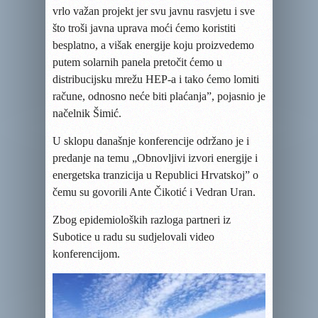
vrlo važan projekt jer svu javnu rasvjetu i sve
što troši javna uprava moći ćemo koristiti
besplatno, a višak energije koju proizvedemo
putem solarnih panela pretočit ćemo u
distribucijsku mrežu HEP-a i tako ćemo lomiti
račune, odnosno neće biti plaćanja”, pojasnio je
načelnik Šimić.
U sklopu
današnje
konferencije održano je i
predanje na temu „
O
bnovljivi iz
v
ori energije i
energetska tranzicija u Republici Hrvatskoj” o
čemu su govorili Ante Čikotić i Vedran Uran.
Zbog epidemioloških razloga partneri iz
Subotice u radu su sudjelovali video
konferencijom.