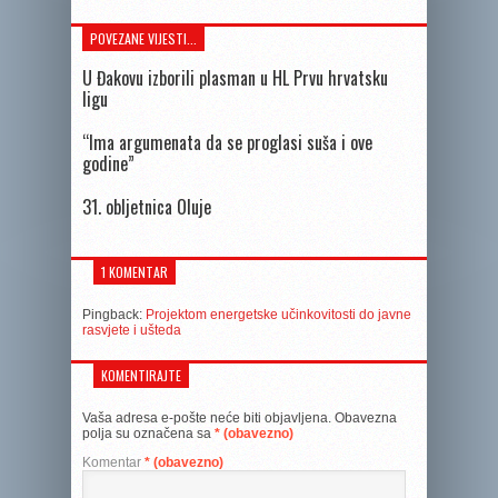
POVEZANE VIJESTI...
U Đakovu izborili plasman u HL Prvu hrvatsku
ligu
“Ima argumenata da se proglasi suša i ove
godine”
31. obljetnica Oluje
1 KOMENTAR
Pingback:
Projektom energetske učinkovitosti do javne
rasvjete i ušteda
KOMENTIRAJTE
Vaša adresa e-pošte neće biti objavljena.
Obavezna
polja su označena sa
* (obavezno)
Komentar
* (obavezno)