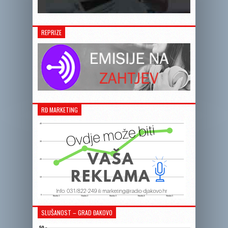
REPRIZE
RĐ MARKETING
SLUŠANOST – GRAD ĐAKOVO