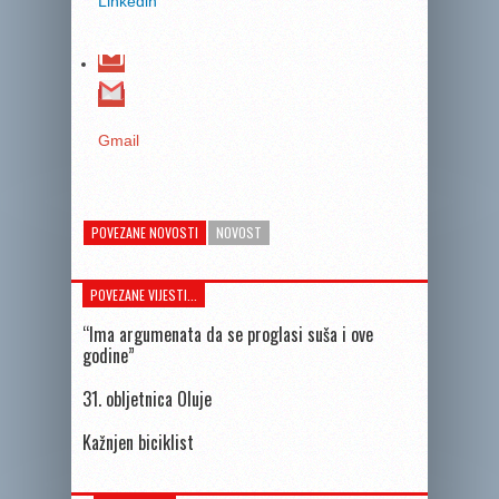
Linkedin
Gmail
POVEZANE NOVOSTI
NOVOST
POVEZANE VIJESTI...
“Ima argumenata da se proglasi suša i ove
godine”
31. obljetnica Oluje
Kažnjen biciklist