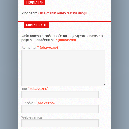
1 KOMENTAR
Pingback:
Kuševčanin odbio test na drogu
KOMENTIRAJTE
Vaša adresa e-pošte neće biti objavljena.
Obavezna
polja su označena sa
* (obavezno)
Komentar
* (obavezno)
Ime
* (obavezno)
E-pošta
* (obavezno)
Web-stranica