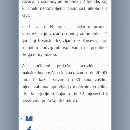
vozača; 5 osobnog automobila i 2 bicikla, koji
su imali nedozvoljenu prisutnost alkohola u
krvi.
U 1 sat, u Đakovu, u nadzoru prometa
zaustavljen je vozač osobnog automobila 27-
godišnji hrvatski državljanin iz Kuševca, koji
se odbio podvrgnuti ispitivanju na prisutnost
droga u organizmu.
Za počinjeni prekršaj predviđena je
maksimalna novčana kazna u iznosu do 20.000
kuna ili kazna zatvora do 60 dana, zaštitna
mjera zabrana upravljanja motornim vozilima
„B“ kategorije u trajanju do 12 mjeseci i 6
negativnih prekršajnih bodova.