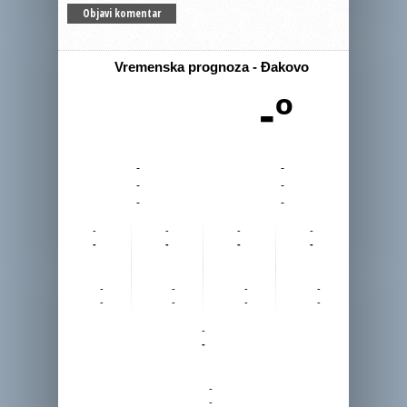
Vremenska prognoza - Đakovo
-º
-
-
-
-
-
-
-
-
-
-
-
-
-
-
-
-
-
-
-
-
-
-
-
-
-
-