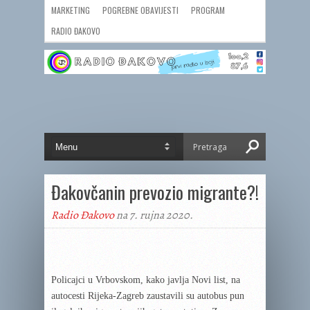
MARKETING
POGREBNE OBAVIJESTI
PROGRAM
RADIO ĐAKOVO
Đakovčanin prevozio migrante?!
Radio Đakovo
na 7. rujna 2020.
Policajci u Vrbovskom, kako javlja Novi list, na
autocesti Rijeka-Zagreb zaustavili su autobus pun