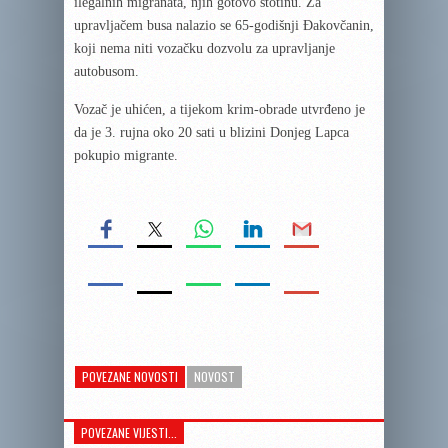
ilegalnih migranata, njih gotovo stotinu. Za
upravljačem busa nalazio se 65-godišnji Đakovčanin,
koji nema niti vozačku dozvolu za upravljanje
autobusom.
Vozač je uhićen, a tijekom krim-obrade utvrđeno je
da je 3. rujna oko 20 sati u blizini Donjeg Lapca
pokupio migrante.
POVEZANE NOVOSTI
NOVOST
POVEZANE VIJESTI...