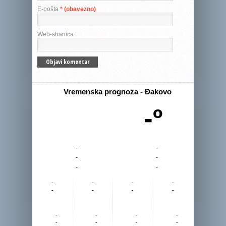
E-pošta
* (obavezno)
Web-stranica
Vremenska prognoza - Đakovo
-º
-
-
-
-
-
-
-
-
-
-
-
-
-
-
-
-
-
-
-
-
-
-