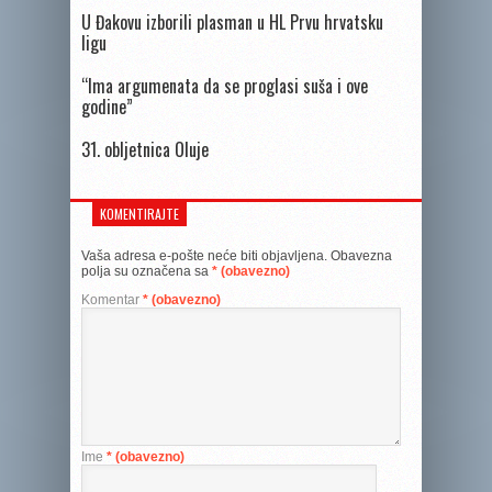
U Đakovu izborili plasman u HL Prvu hrvatsku
ligu
“Ima argumenata da se proglasi suša i ove
godine”
31. obljetnica Oluje
KOMENTIRAJTE
Vaša adresa e-pošte neće biti objavljena.
Obavezna
polja su označena sa
* (obavezno)
Komentar
* (obavezno)
Ime
* (obavezno)