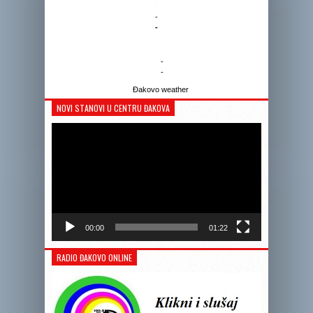
-
-
-
-
Đakovo weather
NOVI STANOVI U CENTRU ĐAKOVA
Reprodukto
videozapis
00:00
01:22
RADIO ĐAKOVO ONLINE