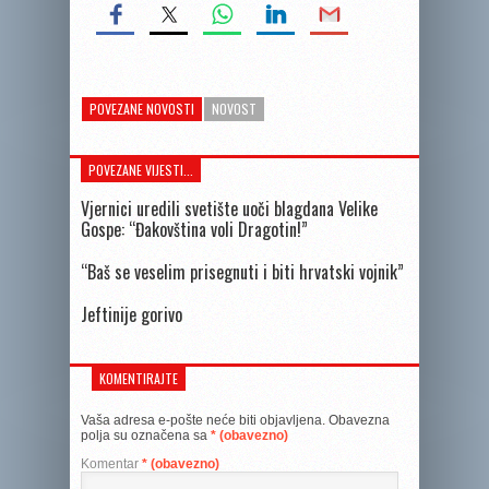
POVEZANE NOVOSTI
NOVOST
POVEZANE VIJESTI...
Vjernici uredili svetište uoči blagdana Velike
Gospe: “Đakovština voli Dragotin!”
“Baš se veselim prisegnuti i biti hrvatski vojnik”
Jeftinije gorivo
KOMENTIRAJTE
Vaša adresa e-pošte neće biti objavljena.
Obavezna
polja su označena sa
* (obavezno)
Komentar
* (obavezno)