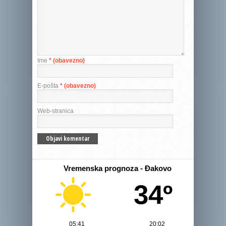
Ime
* (obavezno)
E-pošta
* (obavezno)
Web-stranica
Vremenska prognoza - Đakovo
34º
05:41
20:02