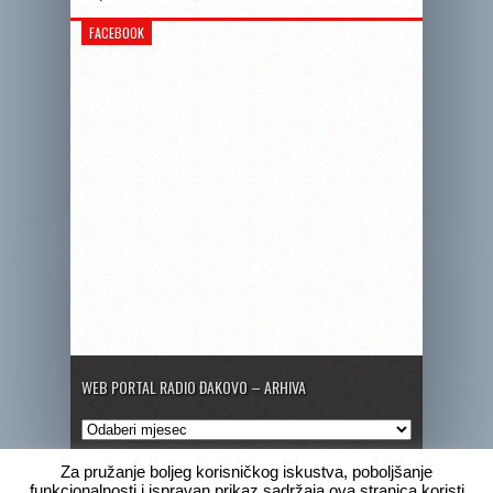
FACEBOOK
WEB PORTAL RADIO ĐAKOVO – ARHIVA
Web
portal
Radio
Za pružanje boljeg korisničkog iskustva, poboljšanje
Đakovo
funkcionalnosti i ispravan prikaz sadržaja ova stranica koristi