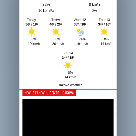
32%
8 km/h
1015 hPa
0%
Today
Tmrw.
Wed. 12
Thu. 13
36º / 18º
40º / 20º
35º / 18º
34º / 16º
0%
0%
74%
0%
10 km/h
26 km/h
19 km/h
14 km/h
Fri. 14
34º / 15º
0%
14 km/h
Đakovo weather
NOVI STANOVI U CENTRU ĐAKOVA
Reprodukto
videozapis