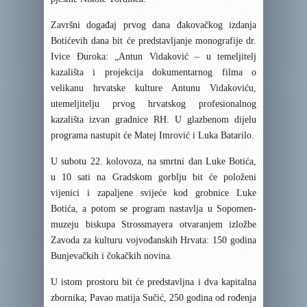
Završni događaj prvog dana đakovačkog izdanja
Botićevih dana bit će predstavljanje monografije dr.
Ivice Đuroka: „Antun Vidaković – u temeljitelj
kazališta i projekcija dokumentarnog filma o
velikanu hrvatske kulture Antunu Vidakoviću,
utemeljitelju prvog hrvatskog profesionalnog
kazališta izvan gradnice RH. U glazbenom dijelu
programa nastupit će Matej Imrović i Luka Batarilo.
U subotu 22. kolovoza, na smrtni dan Luke Botića,
u 10 sati na Gradskom gorblju bit će položeni
vijenici i zapaljene svijeće kod grobnice Luke
Botića, a potom se program nastavlja u Sopomen-
muzeju biskupa Strossmayera otvaranjem izložbe
Zavoda za kulturu vojvođanskih Hrvata: 150 godina
Bunjevačkih i čokačkih novina.
U istom prostoru bit će predstavljna i dva kapitalna
zbornika; Pavao matija Sučić, 250 godina od rođenja