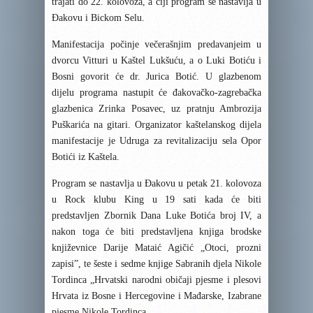
trajati do 22. kolovoza, a čiji program se nastavlja u
Đakovu i Bickom Selu.
Manifestacija počinje večerašnjim predavanjeim u
dvorcu Vitturi u Kaštel Lukšuću, a o Luki Botiću i
Bosni govorit će dr. Jurica Botić. U glazbenom
dijelu programa nastupit će đakovačko-zagrebačka
glazbenica Zrinka Posavec, uz pratnju Ambrozija
Puškarića na gitari. Organizator kaštelanskog dijela
manifestacije je Udruga za revitalizaciju sela Opor
Botići iz Kaštela.
Program se nastavlja u Đakovu u petak 21. kolovoza
u Rock klubu King u 19 sati kada će biti
predstavljen Zbornik Dana Luke Botića broj IV, a
nakon toga će biti predstavljena knjiga brodske
književnice Darije Mataić Agičić „Otoci, prozni
zapisi”, te šeste i sedme knjige Sabranih djela Nikole
Tordinca „Hrvatski narodni običaji pjesme i plesovi
Hrvata iz Bosne i Hercegovine i Mađarske, Izabrane
pjesme Nikole Tordinca.