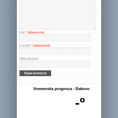
Ime
* (obavezno)
E-pošta
* (obavezno)
Web-stranica
Vremenska prognoza - Đakovo
-º
-
-