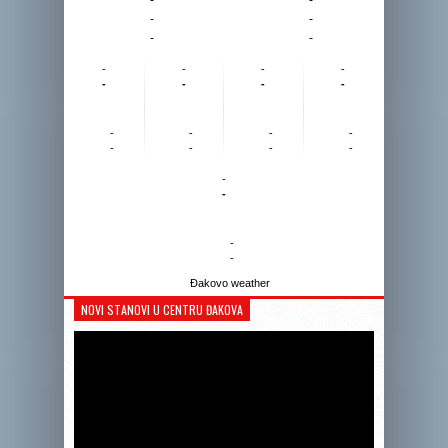
-
-
-
-
-
-
-
-
-
-
-
-
-
-
-
-
-
-
-
-
-
-
-
-
Đakovo weather
NOVI STANOVI U CENTRU ĐAKOVA
Reprodukto
videozapis