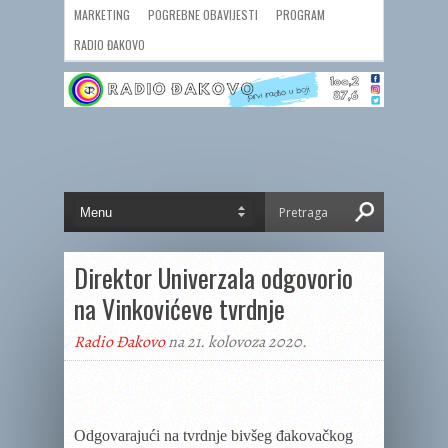
MARKETING
POGREBNE OBAVIJESTI
PROGRAM
RADIO ĐAKOVO
Direktor Univerzala odgovorio
na Vinkovićeve tvrdnje
Radio Đakovo
na 21. kolovoza 2020.
Odgovarajući na tvrdnje bivšeg đakovačkog