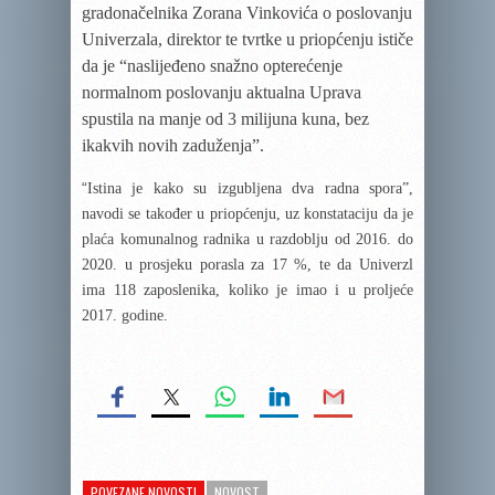
gradonačelnika Zorana Vinkovića o poslovanju
Univerzala, direktor te tvrtke u priopćenju ističe
da je “naslijeđeno snažno opterećenje
normalnom poslovanju aktualna Uprava
spustila na manje od 3 milijuna kuna, bez
ikakvih novih zaduženja”.
“
Istina je kako su izgubljena dva radna spora”,
navodi se također u priopćenju, uz konstataciju da je
plaća komunalnog radnika u razdoblju od 2016. do
2020. u prosjeku porasla za 17 %, te da Univerzl
ima 118 zaposlenika, koliko je imao i u proljeće
2017. godine.
POVEZANE NOVOSTI
NOVOST