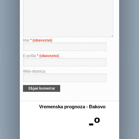
Ime
* (obavezno)
E-pošta
* (obavezno)
Web-stranica
Vremenska prognoza - Đakovo
-º