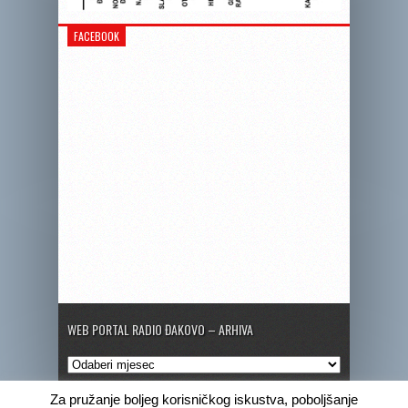
FACEBOOK
WEB PORTAL RADIO ĐAKOVO – ARHIVA
Web
portal
Radio
Za pružanje boljeg korisničkog iskustva, poboljšanje