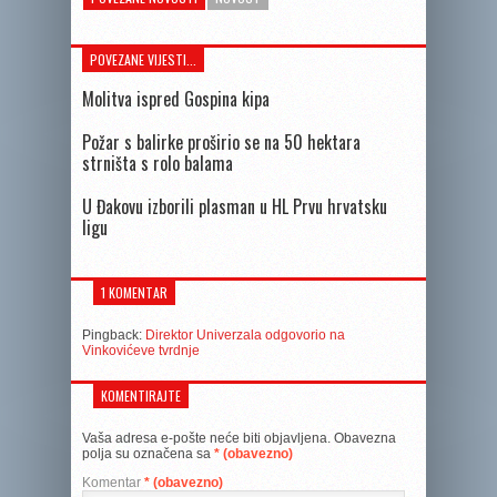
POVEZANE VIJESTI...
Molitva ispred Gospina kipa
Požar s balirke proširio se na 50 hektara
strništa s rolo balama
U Đakovu izborili plasman u HL Prvu hrvatsku
ligu
1 KOMENTAR
Pingback:
Direktor Univerzala odgovorio na
Vinkovićeve tvrdnje
KOMENTIRAJTE
Vaša adresa e-pošte neće biti objavljena.
Obavezna
polja su označena sa
* (obavezno)
Komentar
* (obavezno)