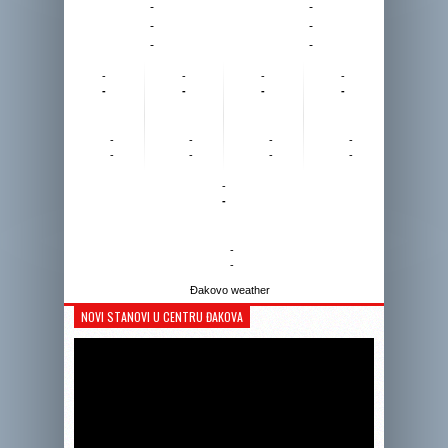
-
-
-
-
-
-
-
-
-
-
-
-
-
-
-
-
-
-
-
-
-
-
-
-
-
-
Đakovo weather
NOVI STANOVI U CENTRU ĐAKOVA
Reprodukto
videozapis