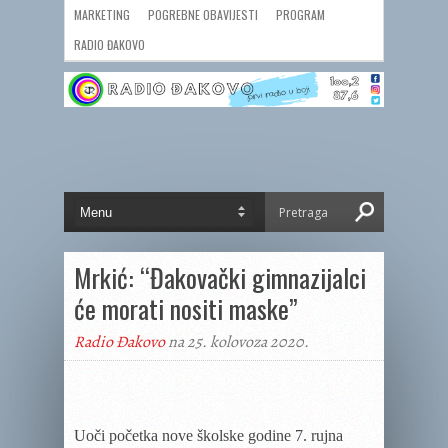
MARKETING
POGREBNE OBAVIJESTI
PROGRAM
RADIO ĐAKOVO
Mrkić: “Đakovački gimnazijalci
će morati nositi maske”
Radio Đakovo
na 25. kolovoza 2020.
Uoči početka nove školske godine 7. rujna