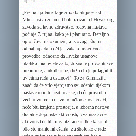
toj školi.
Prema uputama koje smo dobili jučer od
„
Ministarstva znanosti i obrazovanja i Hrvatskog
zavoda za javno zdravstvo, redovna nastava
počinje 7. rujna, kako je i planirano. Detaljno
oproučavam dokument, a iz ovoga što mi
odmah upada u oči je svakako mogućnost
provedbe, odnosno da „svaka ustanova,
ukoliko ima uvjete za to, dužna je provoditi sve
preporuke, a ukoliko ne, dužna ih je prilagoditi
uvjetima rada u ustanovi”. To za Gimnaziju
znači da će vrlo vjerojatno svi učenici tijekom
nastave morati nositi maske, da će provoditi
većinu vremena u svojim učionicama, znači,
neće biti izmjena prostorija, a izborna nastava,
dodatne dopunske aktivnosti, izvannastavne
aktivnosti će biti organizirane online kako bi
bilo što manje miješanja. Za škole koje rade