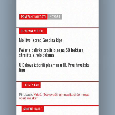
POVEZANE NOVOSTI
NOVOST
POVEZANE VIJESTI...
Molitva ispred Gospina kipa
Požar s balirke proširio se na 50 hektara
strništa s rolo balama
U Đakovu izborili plasman u HL Prvu hrvatsku
ligu
1 KOMENTAR
Pingback:
Mrkić: “Đakovački gimnazijalci će morati
nositi maske”
KOMENTIRAJTE