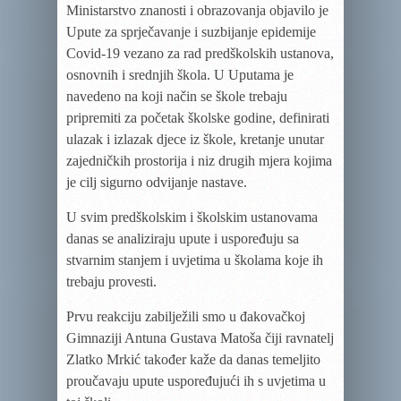
Ministarstvo znanosti i obrazovanja objavilo je
Upute za sprječavanje i suzbijanje epidemije
Covid-19 vezano za rad predškolskih ustanova,
osnovnih i srednjih škola. U Uputama je
navedeno na koji način se škole trebaju
pripremiti za početak školske godine, definirati
ulazak i izlazak djece iz škole, kretanje unutar
zajedničkih prostorija i niz drugih mjera kojima
je cilj sigurno odvijanje nastave.
U svim predškolskim i školskim ustanovama
danas se analiziraju upute i uspoređuju sa
stvarnim stanjem i uvjetima u školama koje ih
trebaju provesti.
Prvu reakciju zabilježili smo u đakovačkoj
Gimnaziji Antuna Gustava Matoša čiji ravnatelj
Zlatko Mrkić također kaže da danas temeljito
proučavaju upute uspoređujući ih s uvjetima u