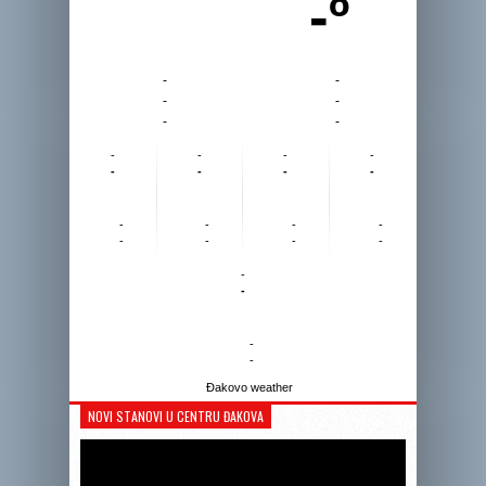
-º
-
-
-
-
-
-
-
-
-
-
-
-
-
-
-
-
-
-
-
-
-
-
-
-
-
-
Đakovo weather
NOVI STANOVI U CENTRU ĐAKOVA
Reprodukto
videozapis