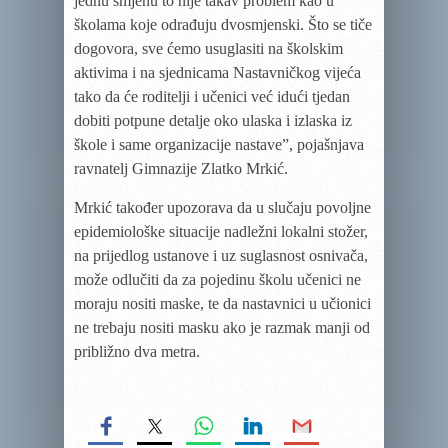
jednu smjenu to nije takav problem kao u
školama koje odrađuju dvosmjenski. Što se tiče
dogovora, sve ćemo usuglasiti na školskim
aktivima i na sjednicama Nastavničkog vijeća
tako da će roditelji i učenici već idući tjedan
dobiti potpune detalje oko ulaska i izlaska iz
škole i same organizacije nastave”, pojašnjava
ravnatelj Gimnazije Zlatko Mrkić.
Mrkić također upozorava da u slučaju povoljne
epidemiološke situacije nadležni lokalni stožer,
na prijedlog ustanove i uz suglasnost osnivača,
može odlučiti da za pojedinu školu učenici ne
moraju nositi maske, te da nastavnici u učionici
ne trebaju nositi masku ako je razmak manji od
približno dva metra.