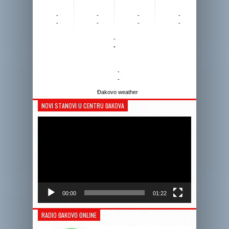
-
-
-
-
-
-
-
-
-
-
-
-
Đakovo weather
NOVI STANOVI U CENTRU ĐAKOVA
Reprodukto
videozapis
00:00
01:22
RADIO ĐAKOVO ONLINE