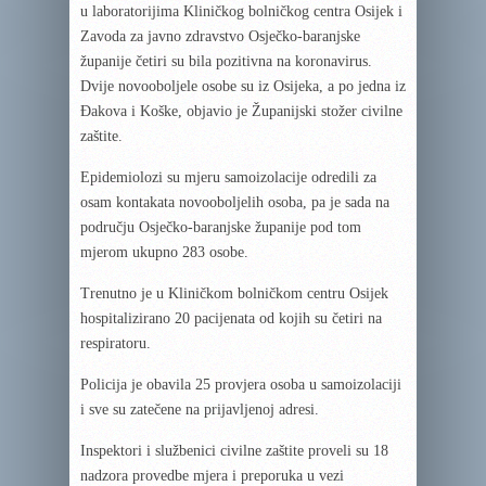
u laboratorijima Kliničkog bolničkog centra Osijek i
Zavoda za javno zdravstvo Osječko-baranjske
županije četiri su bila pozitivna na koronavirus.
Dvije novooboljele osobe su iz Osijeka, a po jedna iz
Đakova i Koške, objavio je Županijski stožer civilne
zaštite.
Epidemiolozi su mjeru samoizolacije odredili za
osam kontakata novooboljelih osoba, pa je sada na
području Osječko-baranjske županije pod tom
mjerom ukupno 283 osobe.
Trenutno je u Kliničkom bolničkom centru Osijek
hospitalizirano 20 pacijenata od kojih su četiri na
respiratoru.
Policija je obavila 25 provjera osoba u samoizolaciji
i sve su zatečene na prijavljenoj adresi.
Inspektori i službenici civilne zaštite proveli su 18
nadzora provedbe mjera i preporuka u vezi