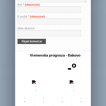
Ime
* (obavezno)
E-pošta
* (obavezno)
Web-stranica
Vremenska prognoza - Đakovo
-º
-
-
-
-
-
-
-
-
-
-
-
-
-
-