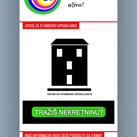
ZAVOD ZA STAMBENO UPRAVLJANJE
IMAŠ INFORMACIJU KOJU ŽELIŠ PODIJELITI SA SVIMA?