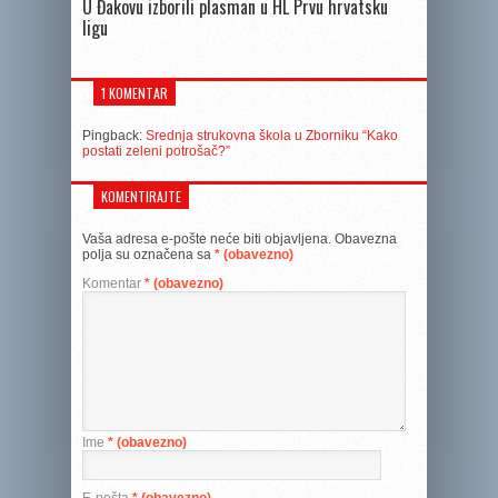
U Đakovu izborili plasman u HL Prvu hrvatsku
ligu
1 KOMENTAR
Pingback:
Srednja strukovna škola u Zborniku “Kako
postati zeleni potrošač?”
KOMENTIRAJTE
Vaša adresa e-pošte neće biti objavljena.
Obavezna
polja su označena sa
* (obavezno)
Komentar
* (obavezno)
Ime
* (obavezno)