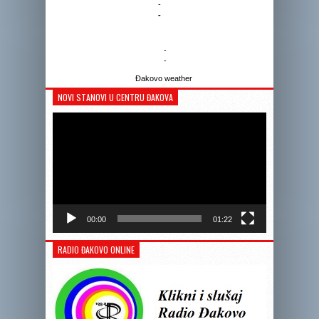
-
-
-
-
Đakovo weather
NOVI STANOVI U CENTRU ĐAKOVA
Reprodukto
videozapis
00:00
01:22
RADIO ĐAKOVO ONLINE