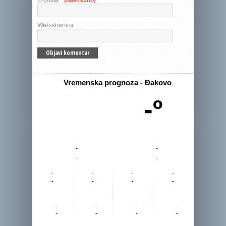
E-pošta
* (obavezno)
Web-stranica
Vremenska prognoza - Đakovo
-º
-
-
-
-
-
-
-
-
-
-
-
-
-
-
-
-
-
-
-
-
-
-