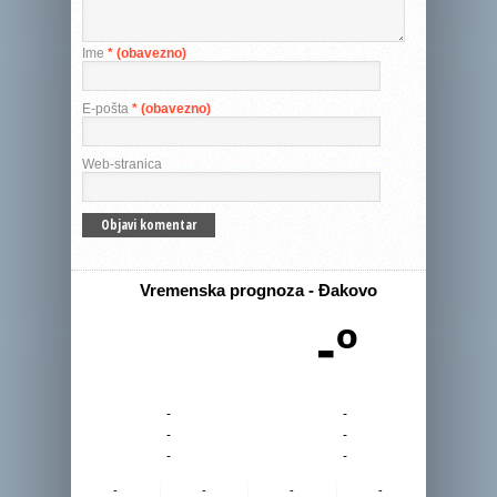
Ime
* (obavezno)
E-pošta
* (obavezno)
Web-stranica
Vremenska prognoza - Đakovo
-º
-
-
-
-
-
-
-
-
-
-