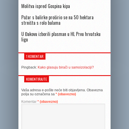
Molitva ispred Gospina kipa
Požar s balirke proširio se na 50 hektara
strništa s rolo balama
U Đakovu izborili plasman u HL Prvu hrvatsku
ligu
1 KOMENTAR
Pingback:
Kako glasuju birači u samoizolaciji?
KOMENTIRAJTE
Vaša adresa e-pošte neće biti objavljena.
Obavezna
polja su označena sa
* (obavezno)
Komentar
* (obavezno)