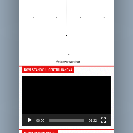
-
-
-
-
-
-
-
-
-
-
-
-
-
-
-
-
Đakovo weather
NOVI STANOVI U CENTRU ĐAKOVA
Reprodukto
videozapis
00:00
01:22