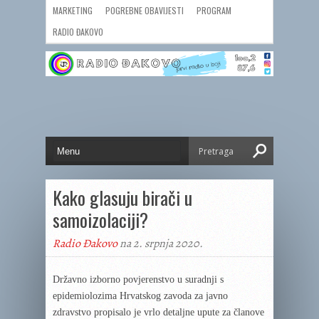
MARKETING
POGREBNE OBAVIJESTI
PROGRAM
RADIO ĐAKOVO
Kako glasuju birači u
samoizolaciji?
Radio Đakovo
na 2. srpnja 2020.
Državno izborno povjerenstvo u suradnji s
epidemiolozima
H
rvatskog zavoda za javno
zdravstvo propisalo je vrlo detaljne upute za članove