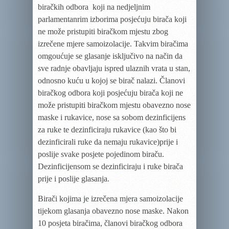
biračkih odbora koji
na nedjeljnim
parlamentanrim izborima
posjećuju birača koji
ne može pristupiti biračkom mjestu zbog
izrečene mjere samoizolacije.
Takvim biračima
omgoućuje se
glasanje isključivo na način da
sve radnje obavljaju ispred ulaznih vrata u stan,
odnosno
kuću u koj
oj
se birač nalazi. Članovi
biračkog odbora koji posjećuju birača koji ne
može pristupiti biračkom mjestu obavezno nose
maske i rukavice, nose sa sobom dezinficijens
za ruke te dezinficiraju rukavice (kao što bi
dezinficirali ruke da nemaju rukavice)prije i
poslije svake posjete pojedinom biraču.
Dezinficijensom se dezinficiraju i ruke birača
prije i poslije glasanja.
Birači kojima je izrečena mjera samoizolacije
tijekom glasanja obavezno nose maske. Nakon
10 posjeta biračima, članovi biračkog odbora