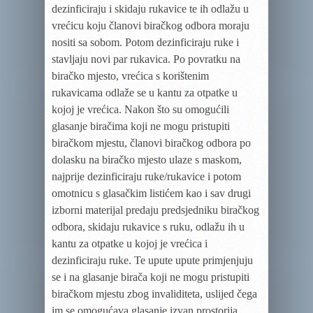
dezinficiraju i skidaju rukavice te ih odlažu u
vrećicu koju članovi biračkog odbora moraju
nositi sa sobom. Potom dezinficiraju ruke i
stavljaju novi par rukavica. Po povratku na
biračko mjesto, vrećica s korištenim
rukavicama odlaže se u kantu za otpatke u
kojoj je vrećica. Nakon što su omogućili
glasanje biračima koji ne mogu pristupiti
biračkom mjestu, članovi biračkog odbora po
dolasku na biračko mjesto ulaze s maskom,
najprije dezinficiraju ruke/rukavice i potom
omotnicu s glasačkim listićem kao i sav drugi
izborni materijal predaju predsjedniku biračkog
odbora, skidaju rukavice s ruku, odlažu ih u
kantu za otpatke u kojoj je vrećica i
dezinficiraju ruke.
Te upute
upute primjenjuju
se i na glasanje birača koji ne mogu pristupiti
biračkom mjestu zbog invaliditeta, uslijed čega
im se omogućava glasanje izvan prostorija.