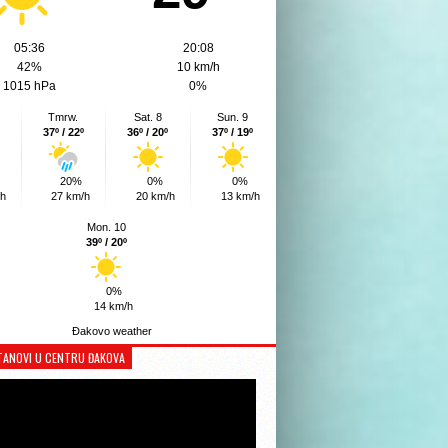
05:36
20:08
42%
10 km/h
1015 hPa
0%
Tmrw.
Sat. 8
Sun. 9
37º / 22º
36º / 20º
37º / 19º
20%
0%
0%
/h
27 km/h
20 km/h
13 km/h
Mon. 10
39º / 20º
0%
14 km/h
Đakovo weather
TANOVI U CENTRU ĐAKOVA
Reproduktor
videozapisa