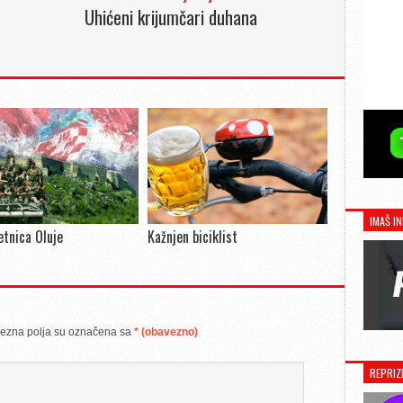
Uhićeni krijumčari duhana
IMAŠ IN
jetnica Oluje
Kažnjen biciklist
ezna polja su označena sa
* (obavezno)
REPRIZ