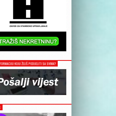
FORMACIJU KOJU ŽELIŠ PODIJELITI SA SVIMA?
E