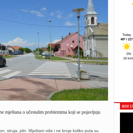
Today
40º / 21º
0%
16 km
NOVI S
be mještana o učestalim problemima koji se pojavljuju
n, struja, plin. Mještani više i ne broje koliko puta su