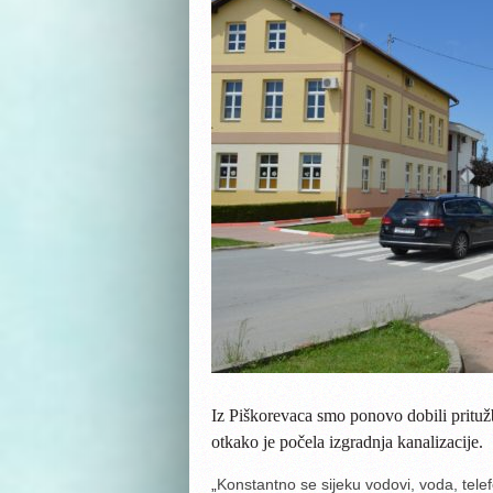
Iz Piškorevaca smo ponovo dobili prituž
otkako je počela
izgradnja kanalizacije.
„
Konstantno se sijeku vodovi, voda, telefo