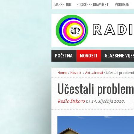
MARKETING
POGREBNE OBAVIJESTI
PROGRAM
POČETNA
NOVOSTI
GLAZBENE VIJE
AKTUALNOSTI
Home
/
Novosti
/
Aktualnosti
/
Učestali problem
CRNA KRONIKA
Učestali problem
POLITIKA
ZANIMLJIVOSTI
Radio Đakovo
na 24. siječnja 2020.
GOSPODARSTVO
KULTURA
ŠPORT
REPRIZE EMISIJA