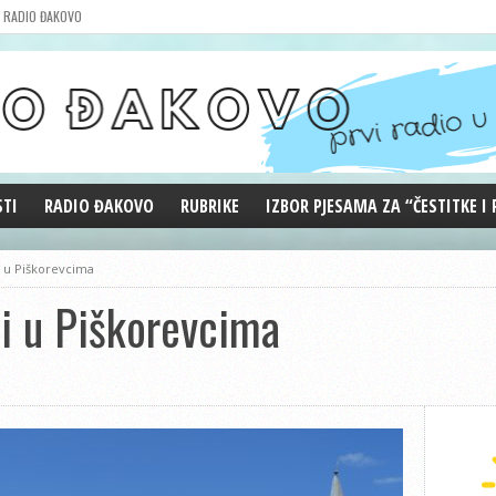
RADIO ĐAKOVO
STI
RADIO ĐAKOVO
RUBRIKE
IZBOR PJESAMA ZA “ČESTITKE I
MARKETING
REPRIZE EMISIJA
i u Piškorevcima
DOBRE VIBRACIJE
i u Piškorevcima
ĐAKOVO GRADE
WEB ANKETA
KOLUMNE