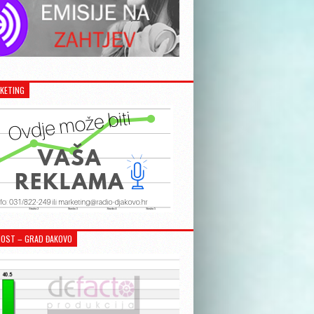
KETING
OST – GRAD ĐAKOVO