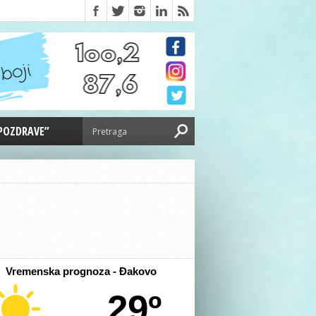
 POZDRAVE”
Vremenska prognoza - Đakovo
29º