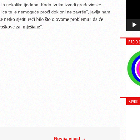
lih nekoliko tjedana. Kada tvrtka izvodi građevinske
ulica te je nemoguće proći dok oni ne završe”, javlja nam
se netko sjetiti reći bilo što o ovome problemu i da će
troškove za mještane”.
RADIO 
ZAVOD 
Novija vijest →