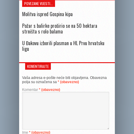
POVEZANE VIJESTI...
Molitva ispred Gospina kipa
Požar s balirke proširio se na 50 hektara
strništa s rolo balama
U Đakovu izborili plasman u HL Prvu hrvatsku
ligu
KOMENTIRAJTE
Vaša adresa e-pošte neće biti objavljena.
Obavezna
polja su označena sa
* (obavezno)
Komentar
* (obavezno)
Ime
* (obavezno)