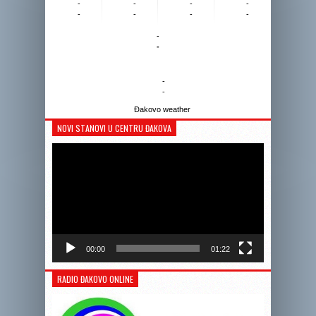
-
-
-
-
-
-
-
-
-
-
-
-
Đakovo weather
NOVI STANOVI U CENTRU ĐAKOVA
Reprodukto
videozapis
00:00
01:22
RADIO ĐAKOVO ONLINE