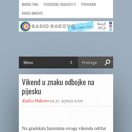
MARKETING
POGREBNE OBAVIJESTI
PROGRAM
RADIO ĐAKOVO
Vikend u znaku odbojke na
pijesku
Radio Đakovo
na 31. srpnja 2019.
Na gradskim bazenima ovoga vikenda održat