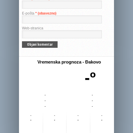
E-pošta
* (obavezno)
Web-stranica
Vremenska prognoza - Đakovo
-º
-
-
-
-
-
-
-
-
-
-
-
-
-
-