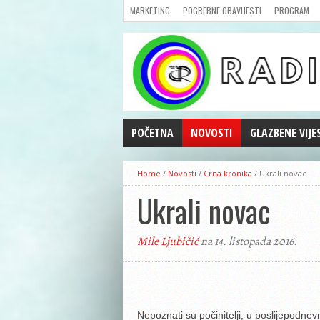
MARKETING
POGREBNE OBAVIJESTI
PROGRAM
POČETNA
NOVOSTI
GLAZBENE VIJE
AKTUALNOSTI
Home
/
Novosti
/
Crna kronika
/
Ukrali novac
CRNA KRONIKA
Ukrali novac
POLITIKA
ZANIMLJIVOSTI
Mile Ljubičić
na 14. listopada 2016.
GOSPODARSTVO
KULTURA
ŠPORT
REPRIZE EMISIJA
Nepoznati su počinitelji, u poslijepodnevn