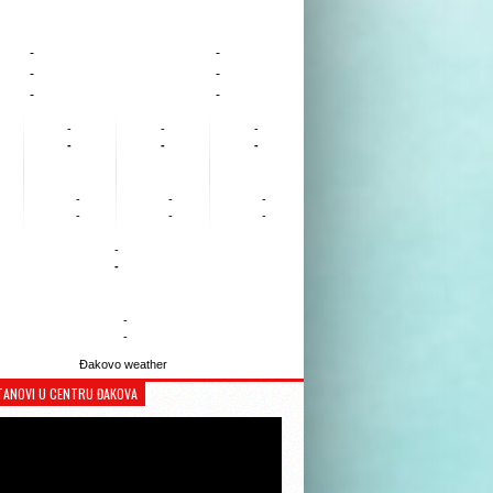
-
-
-
-
-
-
-
-
-
-
-
-
-
-
-
-
-
-
-
-
-
-
Đakovo weather
TANOVI U CENTRU ĐAKOVA
Reproduktor
videozapisa