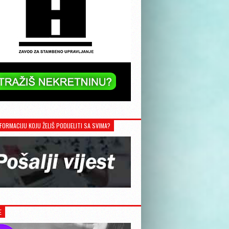
FORMACIJU KOJU ŽELIŠ PODIJELITI SA SVIMA?
E