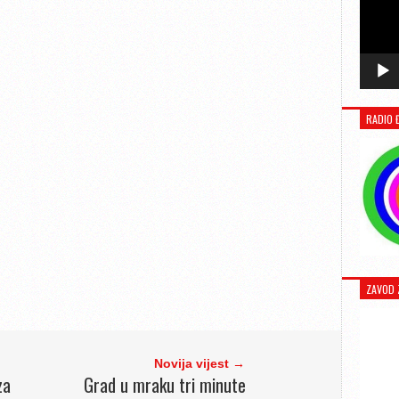
RADIO 
ZAVOD 
Novija vijest →
za
Grad u mraku tri minute