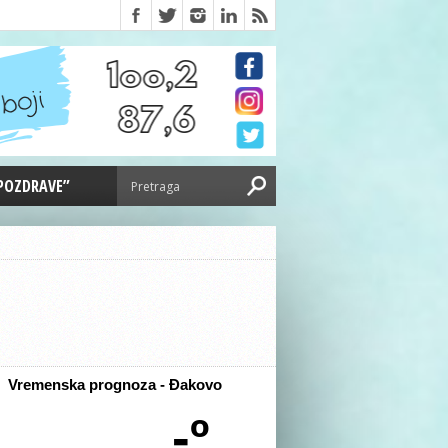
 POZDRAVE”
Vremenska prognoza - Đakovo
-º