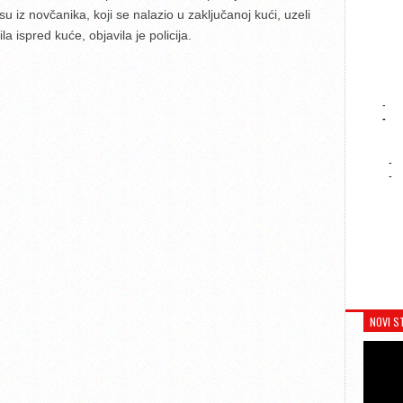
u iz novčanika, koji se nalazio u zaključanoj kući, uzeli
a ispred kuće, objavila je policija.
-
-
-
-
NOVI S