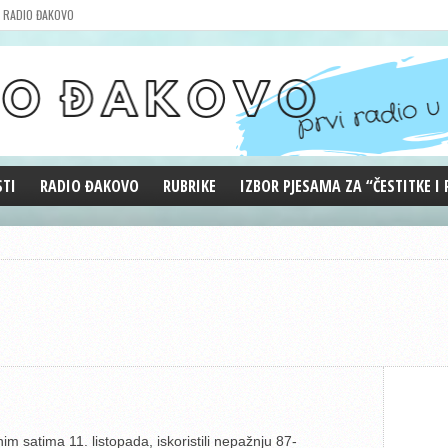
RADIO ĐAKOVO
STI
RADIO ĐAKOVO
RUBRIKE
IZBOR PJESAMA ZA “ČESTITKE I
MARKETING
REPRIZE EMISIJA
DOBRE VIBRACIJE
ĐAKOVO GRADE
WEB ANKETA
KOLUMNE
im satima 11. listopada, iskoristili nepažnju 87-