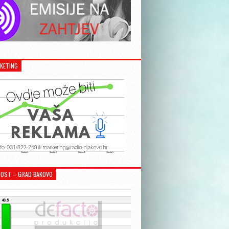
KETING
OST – GRAD ĐAKOVO