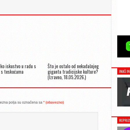
ko iskustvo u radu s
Što je ostalo od nekadašnjeg
 s teskoćama
giganta tradicijske kulture?
IMAŠ IN
(Izravno, 18.05.2026.)
ezna polja su označena sa
* (obavezno)
REPRIZ