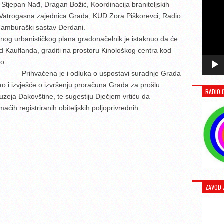
, Stjepan Nađ, Dragan Božić, Koordinacija braniteljskih
, Vatrogasna zajednica Grada, KUD Zora Piškorevci, Radio
Tamburaški sastav Đerdani.
nog urbanističkog plana gradonačelnik je istaknuo da će
 Kauflanda, graditi na prostoru Kinološkog centra kod
vo.
Prihvaćena je i odluka o uspostavi suradnje Grada
 i izvješće o izvršenju proračuna Grada za prošlu
RADIO 
zeja Đakovštine, te sugestiju Dječjem vrtiću da
ćih registriranih obiteljskih poljoprivrednih
ZAVOD 