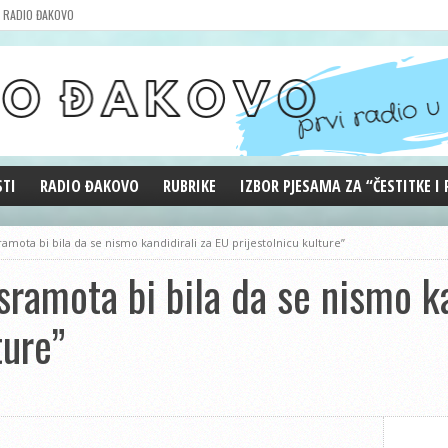
RADIO ĐAKOVO
STI
RADIO ĐAKOVO
RUBRIKE
IZBOR PJESAMA ZA “ČESTITKE I
MARKETING
REPRIZE EMISIJA
ramota bi bila da se nismo kandidirali za EU prijestolnicu kulture”
DOBRE VIBRACIJE
sramota bi bila da se nismo k
ĐAKOVO GRADE
WEB ANKETA
ture”
KOLUMNE