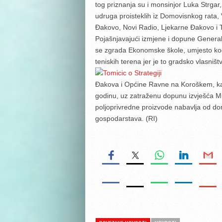
tog priznanja su i monsinjor Luka Strgar
udruga proisteklih iz Domovisnkog rata
Đakovo, Novi Radio, Ljekarne Đakovo i 
Pojašnjavajući izmjene i dopune General
se zgrada Ekonomske škole, umjesto kod
teniskih terena jer je to gradsko vlasništ
Đakova i Općine Ravne na Koroškem, kao
godinu, uz zatraženu dopunu izvješća Mu
poljoprivredne proizvode nabavlja od doma
gospodarstava. (RI)