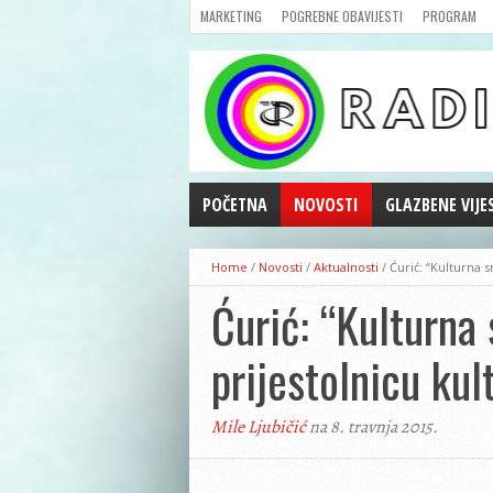
MARKETING
POGREBNE OBAVIJESTI
PROGRAM
POČETNA
NOVOSTI
GLAZBENE VIJE
AKTUALNOSTI
Home
/
Novosti
/
Aktualnosti
/
Ćurić: “Kulturna s
CRNA KRONIKA
Ćurić: “Kulturna 
POLITIKA
ZANIMLJIVOSTI
prijestolnicu kul
GOSPODARSTVO
KULTURA
Mile Ljubičić
na 8. travnja 2015.
ŠPORT
REPRIZE EMISIJA