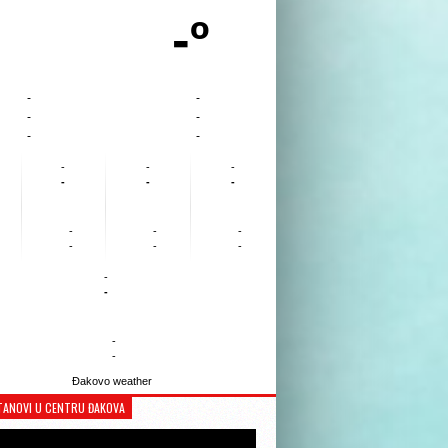
-º
-
-
-
-
-
-
-
-
-
-
-
-
-
-
-
-
-
-
-
-
-
-
Đakovo weather
TANOVI U CENTRU ĐAKOVA
Reproduktor
videozapisa