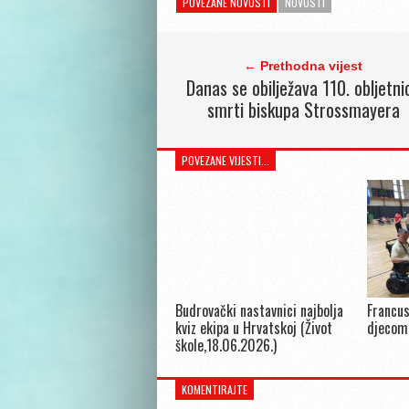
POVEZANE NOVOSTI
NOVOSTI
← Prethodna vijest
Danas se obilježava 110. obljetni
smrti biskupa Strossmayera
POVEZANE VIJESTI...
Budrovački nastavnici najbolja
Francus
kviz ekipa u Hrvatskoj (Život
djecom
škole,18.06.2026.)
KOMENTIRAJTE