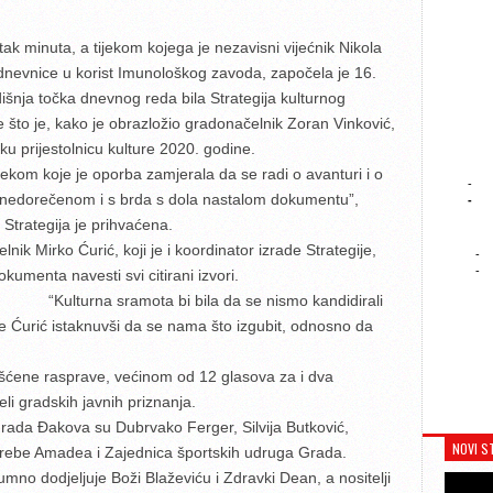
tak minuta, a tijekom kojega je nezavisni vijećnik Nikola
 dnevnice u korist Imunološkog zavoda, započela je 16.
dišnja točka dnevnog reda bila Strategija kulturnog
 što je, kako je obrazložio gradonačelnik Zoran Vinković,
u prijestolnicu kulture 2020. godine.
jekom koje je oporba zamjerala da se radi o avanturi i o
-
nedorečenom i s brda s dola nastalom dokumentu”,
-
Strategija je prihvaćena.
k Mirko Ćurić, koji je i koordinator izrade Strategije,
-
-
umenta navesti svi citirani izvori.
“Kulturna sramota bi bila da se nismo kandidirali
 je Ćurić istaknuvši da se nama što izgubit, odnosno da
ašćene rasprave, većinom od 12 glasova za i dva
li gradskih javnih priznanja.
rada Đakova su Dubrvako Ferger, Silvija Butković,
NOVI S
trebe Amadea i Zajednica športskih udruga Grada.
mno dodjeljuje Boži Blaževiću i Zdravki Dean, a nositelji