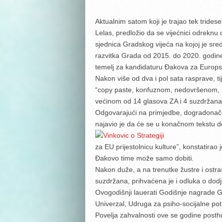
Aktualnim satom koji je trajao tek tridese
Lelas, predložio da se vijećnici odreknu
sjednica Gradskog vijeća na kojoj je sre
razvitka Grada od 2015. do 2020. godine
temelj za kandidaturu Đakova za Europsk
Nakon više od dva i pol sata rasprave, ti
“copy paste, konfuznom, nedovršenom, 
većinom od 14 glasova ZA i 4 suzdržana 
Odgovarajući na primjedbe, dogradonačelni
najavio je da će se u konačnom tekstu dok
za EU prijestolnicu kulture”, konstatirao
Đakovo time može samo dobiti.
Nakon duže, a na trenutke žustre i ostr
suzdržana, prihvaćena je i odluka o dodje
Ovogodišnji lauerati Godišnje nagrade G
Univerzal, Udruga za psiho-socijalne po
Povelja zahvalnosti ove se godine posthu