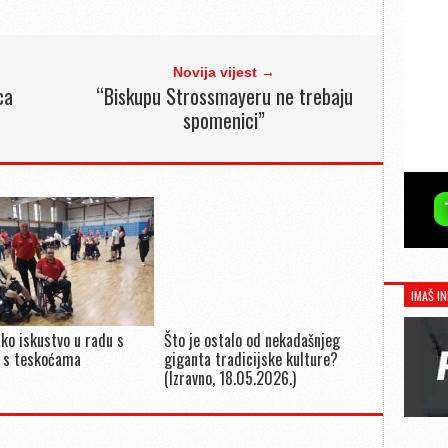
Novija vijest →
ca
“Biskupu Strossmayeru ne trebaju
spomenici”
IMAŠ IN
ko iskustvo u radu s
Što je ostalo od nekadašnjeg
 s teskoćama
giganta tradicijske kulture?
(Izravno, 18.05.2026.)