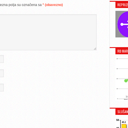
REPRIZ
ezna polja su označena sa
* (obavezno)
RĐ MAR
SLUŠAN