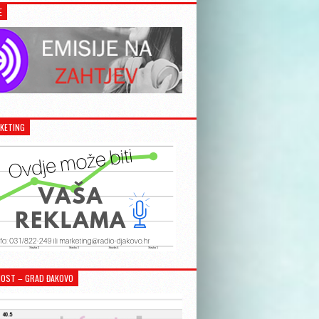
E
KETING
OST – GRAD ĐAKOVO