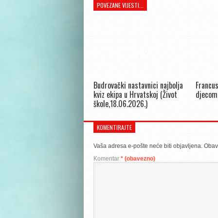
POVEZANE VIJESTI...
Budrovački nastavnici najbolja
Francus
kviz ekipa u Hrvatskoj (Život
djecom
škole,18.06.2026.)
KOMENTIRAJTE
Vaša adresa e-pošte neće biti objavljena.
Obav
Komentar
* (obavezno)