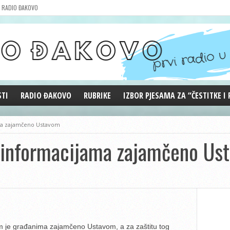
RADIO ĐAKOVO
STI
RADIO ĐAKOVO
RUBRIKE
IZBOR PJESAMA ZA “ČESTITKE I
MARKETING
REPRIZE EMISIJA
ama zajamčeno Ustavom
DOBRE VIBRACIJE
p informacijama zajamčeno Us
ĐAKOVO GRADE
WEB ANKETA
KOLUMNE
im je građanima zajamčeno Ustavom, a za zaštitu tog