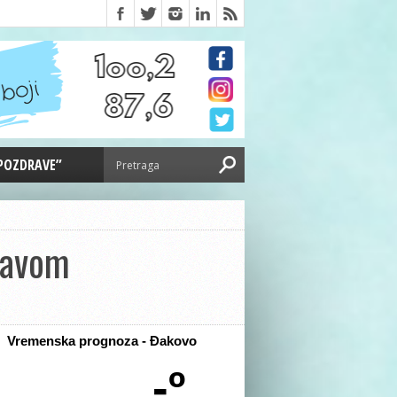
 POZDRAVE”
tavom
Vremenska prognoza - Đakovo
-º