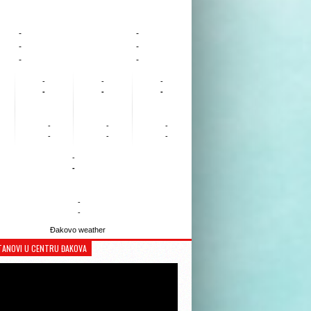
-
-
-
-
-
-
-
-
-
-
-
-
-
-
-
-
-
-
-
-
-
-
Đakovo weather
TANOVI U CENTRU ĐAKOVA
Reproduktor
videozapisa