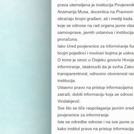
prava utemeljena je institucija Povjeren
Anamarija Musa, docentica na Pravnom f
obraćaju brojni građani, ali i mediji k
koje se odnose na rad organa javne vlas
samouprave, javnih ustanova i institucija 
proračuna.
Iako Ured povjerenice za informiranje f
brojni pojedinci i novinari kojima je uskr
O tome je sinoć u Osijeku govorio Hrvoje
informiranje, istaknuvši da je svrha Za
transparentnost, odnosno otvorenost rada 
institucija.
Ustavno pravo na pristup informacijama 
zatraži, dobiti informaciju koja se odno
Vindakijević.
Sve što se tiče raspolaganja javnim sre
povjerenice za informiranje.
Iste se odredbe odnose i na sve javne u
kako institut prava na pristup informacija