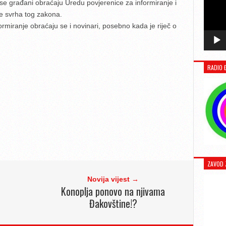
e građani obraćaju Uredu povjerenice za informiranje i
ije svrha tog zakona.
miranje obraćaju se i novinari, posebno kada je riječ o
RADIO 
ZAVOD 
Novija vijest →
Konoplja ponovo na njivama
Đakovštine!?