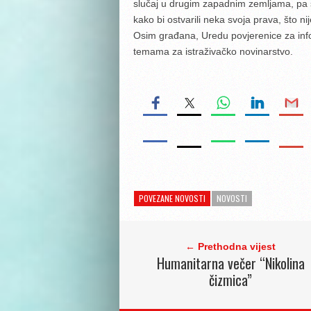
slučaj u drugim zapadnim zemljama, pa s
kako bi ostvarili neka svoja prava, što n
Osim građana, Uredu povjerenice za infor
temama za istraživačko novinarstvo.
POVEZANE NOVOSTI
NOVOSTI
← Prethodna vijest
Humanitarna večer “Nikolina
čizmica”