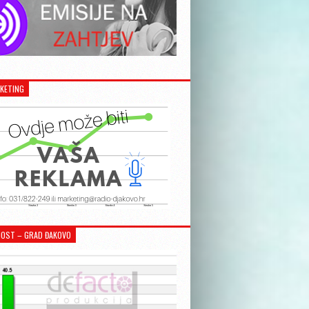
KETING
OST – GRAD ĐAKOVO