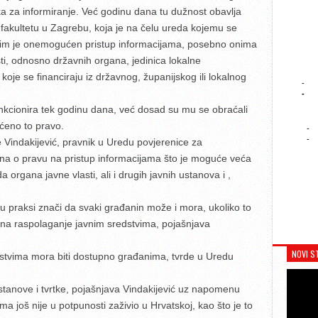
ika za informiranje. Već godinu dana tu dužnost obavlja
akultetu u Zagrebu, koja je na čelu ureda kojemu se
ada im je onemogućen pristup informacijama, posebno onima
ti, odnosno državnih organa, jedinica lokalne
koje se financiraju iz državnog, županijskog ili lokalnog
-
-
unkcionira tek godinu dana, već dosad su mu se obraćali
aćeno to pravo.
-
-
 Vindakijević, pravnik u Uredu povjerenice za
kona o pravu na pristup informacijama što je moguće veća
organa javne vlasti, ali i drugih javnih ustanova i ,
u praksi znači da svaki građanin može i mora, ukoliko to
si na raspolaganje javnim sredstvima, pojašnjava
NOVI S
dstvima mora biti dostupno građanima, tvrde u Uredu
stanove i tvrtke, pojašnjava Vindakijević uz napomenu
ma još nije u potpunosti zaživio u Hrvatskoj, kao što je to