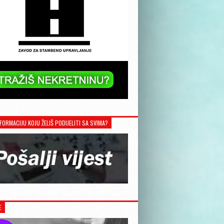
FORMACIJU KOJU ŽELIŠ PODIJELITI SA SVIMA?
E