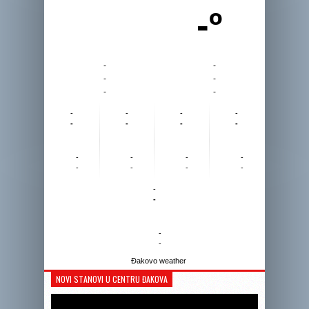
-º
-
-
-
-
-
-
-
-
-
-
-
-
-
-
-
-
-
-
-
-
-
-
-
-
-
-
Đakovo weather
NOVI STANOVI U CENTRU ĐAKOVA
Reprodukto
videozapis