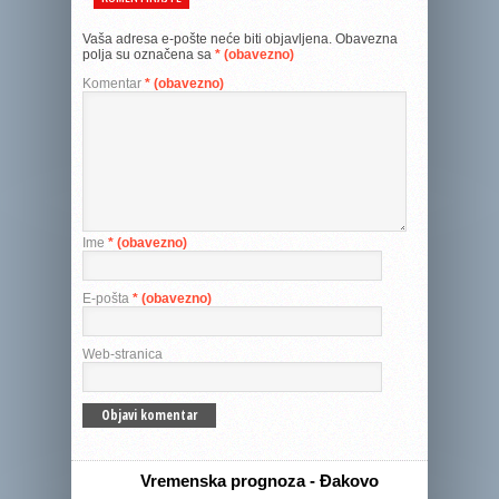
Vaša adresa e-pošte neće biti objavljena.
Obavezna
polja su označena sa
* (obavezno)
Komentar
* (obavezno)
Ime
* (obavezno)
E-pošta
* (obavezno)
Web-stranica
Vremenska prognoza - Đakovo