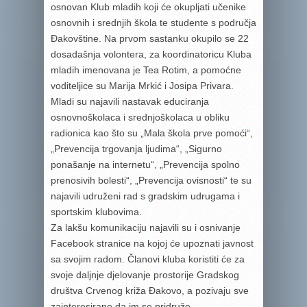
osnovan Klub mladih koji će okupljati učenike
osnovnih i srednjih škola te studente s područja
Đakovštine. Na prvom sastanku okupilo se 22
dosadašnja volontera, za koordinatoricu Kluba
mladih imenovana je Tea Rotim, a pomoćne
voditeljice su Marija Mrkić i Josipa Privara.
Mladi su najavili nastavak educiranja
osnovnoškolaca i srednjoškolaca u obliku
radionica kao što su „Mala škola prve pomoći“,
„Prevencija trgovanja ljudima“, „Sigurno
ponašanje na internetu“, „Prevencija spolno
prenosivih bolesti“, „Prevencija ovisnosti“ te su
najavili udruženi rad s gradskim udrugama i
sportskim klubovima.
Za lakšu komunikaciju najavili su i osnivanje
Facebook stranice na kojoj će upoznati javnost
sa svojim radom. Članovi kluba koristiti će za
svoje daljnje djelovanje prostorije Gradskog
društva Crvenog križa Đakovo, a pozivaju sve
zainteresirane da im se pridruže.