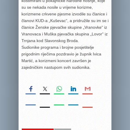
kostimirani u pokajničke narodne nošnje, koje
su se nekada nosile u vrijeme korizme,
korizmene crkvene pjesme izvodile su članice i
članovi KUD-a „Kuševac“, a pridružile su im se i
članice Ženske pjevačke skupine „Vranovke“ iz
Vranovaca i Muška pjevačka skupina „Lovor“ iz
Trnjana kod Slavonskog Broda.
Sudionike programa i brojne posjetitelje
prigodnim riječima pozdravio je župnik Ivica
Martić, a korizmeni koncert završen je
zajedničkim nastupom svih sudionika.