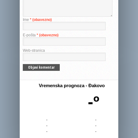
Ime
* (obavezno)
E-pošta
* (obavezno)
Web-stranica
Vremenska prognoza - Đakovo
-º
-
-
-
-
-
-