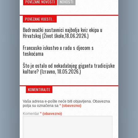
POVEZANE NOVOSTI
NOVOSTI
POVEZANE VIJESTI...
Budrovački nastavnici najbolja kviz ekipa u
Hrvatskoj (Život škole,18.06.2026.)
Francusko iskustvo u radu s djecom s
teskoćama
Što je ostalo od nekadašnjeg giganta tradicijske
kulture? (Izravno, 18.05.2026.)
KOMENTIRAJTE
Vaša adresa e-pošte neće biti objavljena.
Obavezna
polja su označena sa
* (obavezno)
Komentar
* (obavezno)