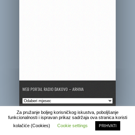
WEB PORTAL RADIO ĐAKOVO – ARHIVA
Web
portal
Radio
Za pružanje boljeg korisničkog iskustva, poboljšanje
Đakovo
funkcionalnosti i ispravan prikaz sadržaja ova stranica koristi
–
Copyright © 2020 Radio Đakovo
kolačiće (Cookies)
Cookie settings
PRIHVATI
Arhiva
Marketing
Pogrebne obavijesti
Program
Radio Đakovo