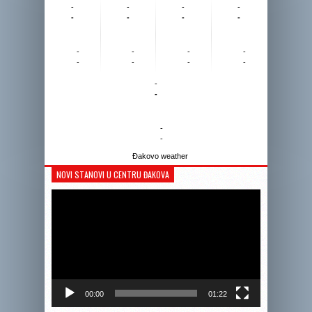
-
-
-
-
-
-
-
-
-
-
-
-
-
-
-
-
-
-
-
-
Đakovo weather
NOVI STANOVI U CENTRU ĐAKOVA
Reprodukto
videozapis
00:00
01:22