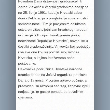
Povodom Dana državnosti gradonačelnik
Zoran Vinković u čestitki građanima podsjeća
na 25. lipnja 1991. kada je Hrvatski sabor
donio Deklaraciju o proglašenju suverenosti i
samostalnosti. “Tim je povijesnim odlukama
ostvaren višestoljetni san hrvatskog naroda i
učinjen je odlučujući korak prema punoj
neovisnosti Republike Hrvatske”, navodi se u
čestitki gradonačelnika Vinkovića koji podsjeća
i na sve one koji su položili svoj život za
Hrvatsku, a kojima izražavamo naše
poštovanje.
Đakovačka podružnica Hrvatske narodne
stranke danas na Jošavi organizira proslavu
Dana državnosti. Program upravo počinje, a
predviđeni su raznoliki sadržaji, zabavne igre i
natjecanja, te gastro ponuda po povoljnim
cijenama.