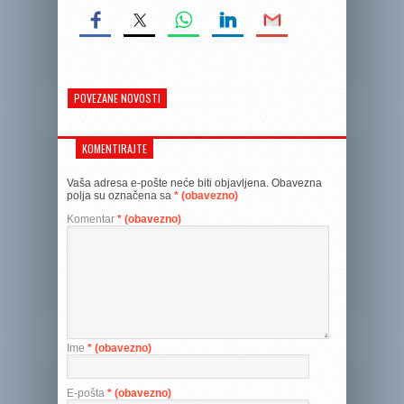
POVEZANE NOVOSTI
KOMENTIRAJTE
Vaša adresa e-pošte neće biti objavljena.
Obavezna
polja su označena sa
* (obavezno)
Komentar
* (obavezno)
Ime
* (obavezno)
E-pošta
* (obavezno)