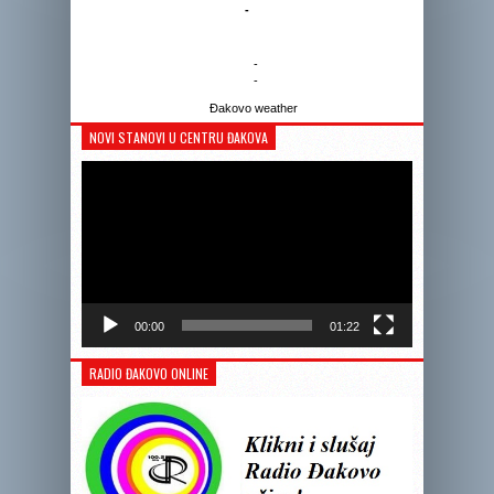
-
-
-
Đakovo weather
NOVI STANOVI U CENTRU ĐAKOVA
Reprodukto
videozapis
00:00
01:22
RADIO ĐAKOVO ONLINE