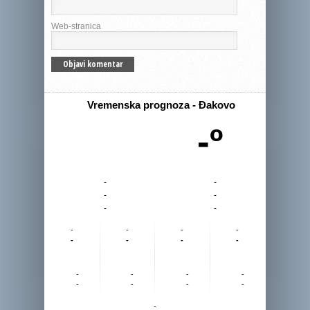
Web-stranica
Vremenska prognoza - Đakovo
-º
-
-
-
-
-
-
-
-
-
-
-
-
-
-
-
-
-
-
-
-
-
-
-