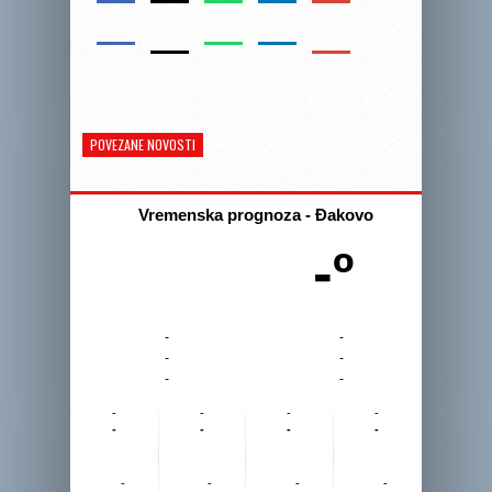
POVEZANE NOVOSTI
Vremenska prognoza - Đakovo
-º
-
-
-
-
-
-
-
-
-
-
-
-
-
-
-
-
-
-