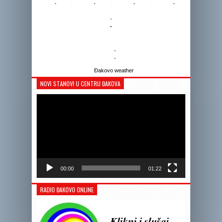
-
-
-
-
-
-
-
-
Đakovo weather
NOVI STANOVI U CENTRU ĐAKOVA
Reprodukto
videozapis
00:00
01:22
RADIO ĐAKOVO ONLINE