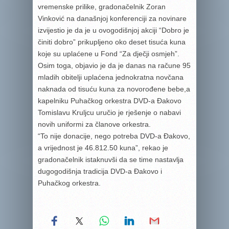
vremenske prilike, gradonačelnik Zoran
Vinković na današnjoj konferenciji za novinare
izvijestio je da je u ovogodišnjoj akciji “Dobro je
činiti dobro” prikupljeno oko deset tisuća kuna
koje su uplaćene u Fond “Za dječji osmjeh”.
Osim toga, objavio je da je danas na račune 95
mladih obitelji uplaćena jednokratna novčana
naknada od tisuću kuna za novorođene bebe,a
kapelniku Puhačkog orkestra DVD-a Đakovo
Tomislavu Kruljcu uručio je rješenje o nabavi
novih uniformi za članove orkestra.
“To nije donacije, nego potreba DVD-a Đakovo,
a vrijednost je 46.812.50 kuna”, rekao je
gradonačelnik istaknuvši da se time nastavlja
dugogodišnja tradicija DVD-a Đakovo i
Puhačkog orkestra.