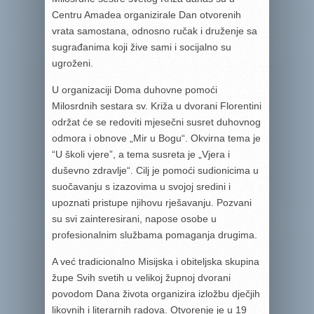
Centru Amadea organizirale Dan otvorenih
vrata samostana, odnosno ručak i druženje sa
sugrađanima koji žive sami i socijalno su
ugroženi.
U organizaciji Doma duhovne pomoći
Milosrdnih sestara sv. Križa u dvorani Florentini
održat će se redoviti mjesečni susret duhovnog
odmora i obnove „Mir u Bogu“. Okvirna tema je
“U školi vjere”, a tema susreta je „Vjera i
duševno zdravlje“. Cilj je pomoći sudionicima u
suočavanju s izazovima u svojoj sredini i
upoznati pristupe njihovu rješavanju. Pozvani
su svi zainteresirani, napose osobe u
profesionalnim službama pomaganja drugima.
A već tradicionalno Misijska i obiteljska skupina
župe Svih svetih u velikoj župnoj dvorani
povodom Dana života organizira izložbu dječjih
likovnih i literarnih radova. Otvorenje je u 19