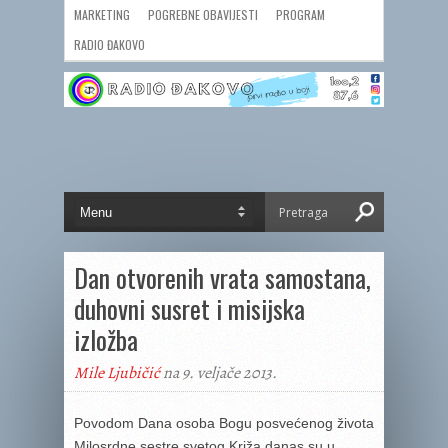
MARKETING
POGREBNE OBAVIJESTI
PROGRAM
RADIO ĐAKOVO
Dan otvorenih vrata samostana,
duhovni susret i misijska
izložba
Mile Ljubičić
na 9. veljače 2013.
Povodom Dana osoba Bogu posvećenog života
Milosrdne sestre svetog Križa danas su u