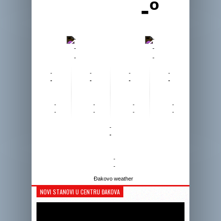
-º
-
-
-
-
-
-
-
-
-
-
-
-
-
-
-
-
-
-
-
-
-
-
-
-
-
-
Đakovo weather
NOVI STANOVI U CENTRU ĐAKOVA
Reprodukto
videozapis