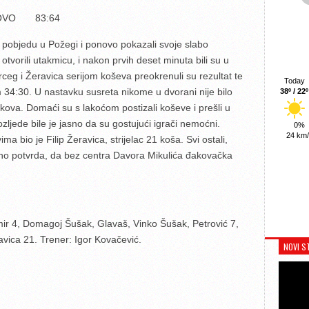
AKOVO 83:64
u pobjedu u Požegi i ponovo pokazali svoje slabo
otvorili utakmicu, i nakon prvih deset minuta bili su u
eg i Žeravica serijom koševa preokrenuli su rezultat te
Today
 34:30. U nastavku susreta nikome u dvorani nije bilo
38º / 22º
kova. Domaći su s lakoćom postizali koševe i prešli u
ljede bile je jasno da su gostujući igrači nemoćni.
0%
24 km
a bio je Filip Žeravica, strijelac 21 koša. Svi ostali,
vno potvrda, da bez centra Davora Mikulića đakovačka
ir 4, Domagoj Šušak, Glavaš, Vinko Šušak, Petrović 7,
avica 21. Trener: Igor Kovačević.
NOVI S