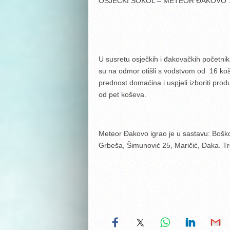
OSJEČKI SOKOL – METEOR ĐAKOVO 7
U susretu osječkih i đakovačkih početnik
su na odmor otišli s vodstvom od 16 koš
prednost domaćina i uspjeli izboriti pro
od pet koševa.
Meteor Đakovo igrao je u sastavu: Boškov
Grbeša, Šimunović 25, Maričić, Daka. Tr