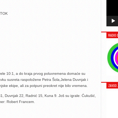
STOK
RADIO 
ovele 10:1, a do kraja prvog poluvremena domaće su
avku susreta raspoložene Petra Šola,Jelena Duvnjak i
ZAVOD 
jske ekipe, ali za potpuni preokret nije bilo vremena.
 31, Duvnjak 22, Radnić 15, Kuna 9. Još su igrale: Ćukušić,
ener: Robert Francem.