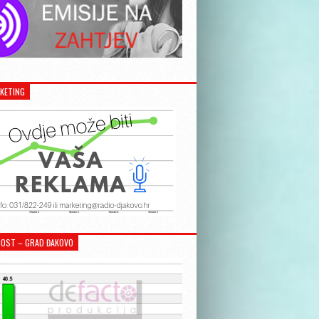
KETING
OST – GRAD ĐAKOVO