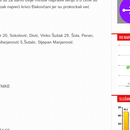
i su za samo dvije minute napravili seriju 8:0 čime su
pak najveći krivci Đakovčani jer su prokockali već
ir 20, Sokolović, Divić, Vinko Šušak 29, Šola, Peran,
RĐ MAR
Marjanović 5,Šutalo, Stjepan Marjanović.
TNIKE
SLUŠAN