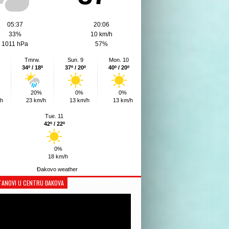
05:37
20:06
33%
10 km/h
1011 hPa
57%
Tmrw.
Sun. 9
Mon. 10
34º / 18º
37º / 20º
40º / 20º
20%
0%
0%
/h
23 km/h
13 km/h
13 km/h
Tue. 11
42º / 22º
0%
18 km/h
Đakovo weather
TANOVI U CENTRU ĐAKOVA
Reproduktor
videozapisa