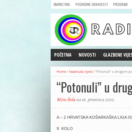
MARKETING
POGREBNE OBAVIJESTI
PROGRAM
POČETNA
NOVOSTI
GLAZBENE VIJE
AKTUALNOSTI
Home
/
Istaknuta vijest
/
“Potonuli” u drugom 
CRNA KRONIKA
“Potonuli” u dr
POLITIKA
ZANIMLJIVOSTI
Miro Šola
na 16. prosinca 2012.
GOSPODARSTVO
KULTURA
ŠPORT
A – 2 HRVATSKA KOŠARKAŠKA LIGA I
REPRIZE EMISIJA
9. KOLO