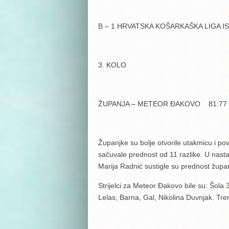
B – 1 HRVATSKA KOŠARKAŠKA LIGA I
3. KOLO
ŽUPANJA – METEOR ĐAKOVO 81:77
Županjke su bolje otvorile utakmicu i p
sačuvale prednost od 11 razlike. U nast
Marija Radnić sustigle su prednost župan
Strijelci za Meteor Đakovo bile su: Šola
Lelas, Barna, Gal, Nikolina Duvnjak. Tr