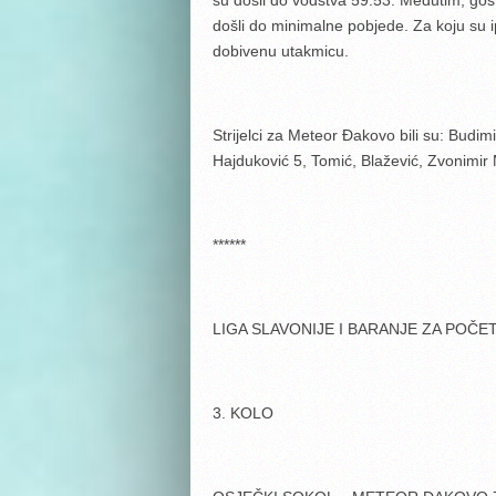
su došli do vodstva 59:53. Međutim, gost
došli do minimalne pobjede. Za koju su i
dobivenu utakmicu.
Strijelci za Meteor Đakovo bili su: Budim
Hajduković 5, Tomić, Blažević, Zvonimir 
******
LIGA SLAVONIJE I BARANJE ZA POČE
3. KOLO