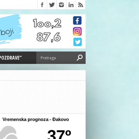
 POZDRAVE”
Vremenska prognoza - Đakovo
37º