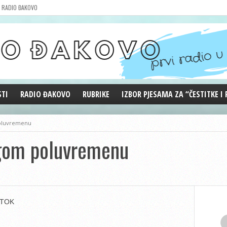
RADIO ĐAKOVO
STI
RADIO ĐAKOVO
RUBRIKE
IZBOR PJESAMA ZA “ČESTITKE I
MARKETING
REPRIZE EMISIJA
poluvremenu
DOBRE VIBRACIJE
ugom poluvremenu
ĐAKOVO GRADE
WEB ANKETA
KOLUMNE
STOK