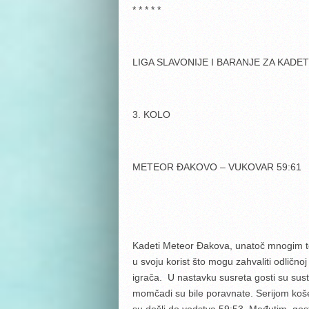
* * * * *
LIGA SLAVONIJE I BARANJE ZA KADE
3. KOLO
METEOR ĐAKOVO – VUKOVAR 59:61
Kadeti Meteor Đakova, unatoč mnogim teh
u svoju korist što mogu zahvaliti odličn
igrača. U nastavku susreta gosti su sust
momčadi su bile poravnate. Serijom koše