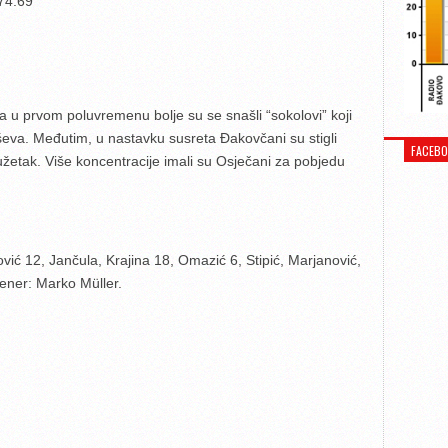
4:69
a u prvom poluvremenu bolje su se snašli “sokolovi” koji
eva. Međutim, u nastavku susreta Đakovčani su stigli
FACEB
dužetak. Više koncentracije imali su Osječani za pobjedu
ić 12, Jančula, Krajina 18, Omazić 6, Stipić, Marjanović,
ener: Marko Müller.