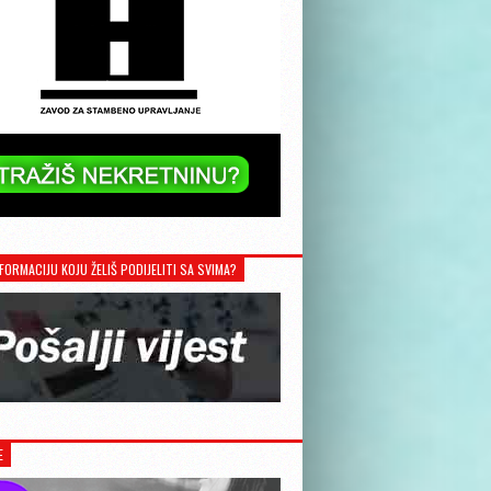
FORMACIJU KOJU ŽELIŠ PODIJELITI SA SVIMA?
E