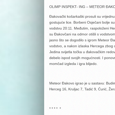
OLIMP INSPEKT- ING – METEOR Đ
Đakovački košarkaški prosuli su vrijedn
gostujuće lice. Borbeni Osječani bolje su 
vodstvu 20:11. Međutim, raspoloženi Herc
su Đakovčani na odmor otišli s vodstvom
jasno što se dogodilo s igrom Meteor Đa
vodstvo, a nakon izlaska Hercega zbog oz
Jedina svijetla točka u đakovačkim redovim
debelo ispod svojih mogućnosti. I pono
momčad izgleda i igra blijedo.
Meteor Đakovo igrao je u sastavu: Budim
Herceg 16, Kruljac 7, Tadić 9, Ćurić, Žer
* * * * *