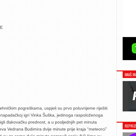
TE
IMAŠ IN
ničkim pogreškama, uspjeli su prvo poluvrijeme riješiti
oj napadačkoj igri Vinka Šuška, jedinoga raspoloženoga
igli đakovačku prednost, a u posljednjih pet minuta
REPRIZ
va Vedrana Budimira dvije minute prije kraja “meteorci”