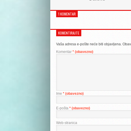
1 KOMENTAR
KOMENTIRAJTE
Vaša adresa e-pošte neće biti objavljena.
Obav
Komentar
* (obavezno)
Ime
* (obavezno)
E-pošta
* (obavezno)
Web-stranica