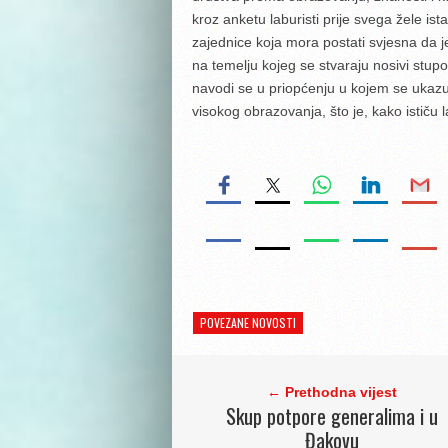
kroz anketu laburisti prije svega žele ist
zajednice koja mora postati svjesna da j
na temelju kojeg se stvaraju nosivi stu
navodi se u priopćenju u kojem se ukaz
visokog obrazovanja, što je, kako ističu l
POVEZANE NOVOSTI
← Prethodna vijest
Skup potpore generalima i u
Đakovu