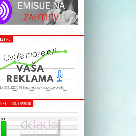
KETING
OST – GRAD ĐAKOVO