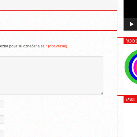
RADIO 
ezna polja su označena sa
* (obavezno)
ZAVOD 