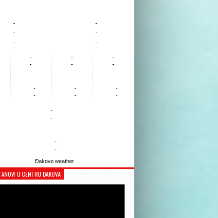
-
-
-
-
-
-
-
-
-
-
-
-
-
-
-
-
-
-
-
-
-
-
Đakovo weather
TANOVI U CENTRU ĐAKOVA
Reproduktor
videozapisa