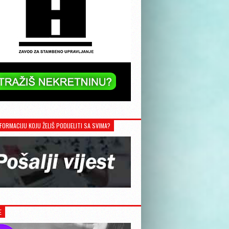
FORMACIJU KOJU ŽELIŠ PODIJELITI SA SVIMA?
E