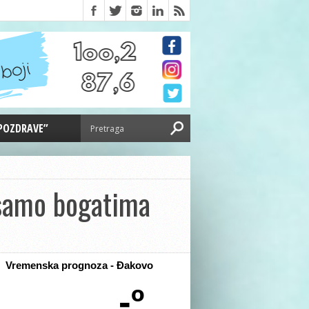
 POZDRAVE”
 samo bogatima
Vremenska prognoza - Đakovo
-º