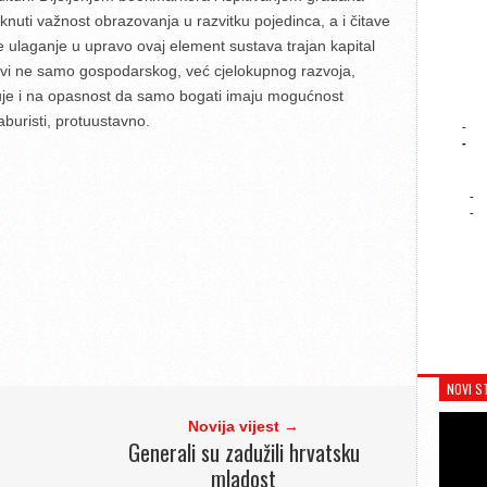
aknuti važnost obrazovanja u razvitku pojedinca, a i čitave
e ulaganje u upravo ovaj element sustava trajan kapital
povi ne samo gospodarskog, već cjelokupnog razvoja,
uje i na opasnost da samo bogati imaju mogućnost
aburisti, protuustavno.
-
-
-
-
NOVI S
Novija vijest →
Generali su zadužili hrvatsku
mladost