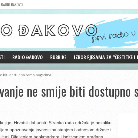
RADIO ĐAKOVO
STI
RADIO ĐAKOVO
RUBRIKE
IZBOR PJESAMA ZA “ČESTITKE I
MARKETING
REPRIZE EMISIJA
je biti dostupno samo bogatima
DOBRE VIBRACIJE
ovanje ne smije biti dostupno
ĐAKOVO GRADE
WEB ANKETA
KOLUMNE
jige, Hrvatski laburisti- Stranka rada održala je nekoliko
iljem upoznavanja javnosti sa stanjem i odnosom države i
lturi. Dijeljenjem bookmarkera i ispitivanjem građana