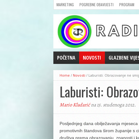
MARKETING
POGREBNE OBAVIJESTI
PROGRAM
POČETNA
NOVOSTI
GLAZBENE VIJE
AKTUALNOSTI
Home
/
Novosti
/
Laburisti: Obrazovanje ne smi
CRNA KRONIKA
Laburisti: Obraz
POLITIKA
ZANIMLJIVOSTI
Mario Kladarić
na 15. studenoga 2012.
GOSPODARSTVO
KULTURA
ŠPORT
Posljednjeg dana obilježavanja mjeseca kn
promotivnih štandova širom županije s c
REPRIZE EMISIJA
društva prema obrazovanju, znanosti i ku